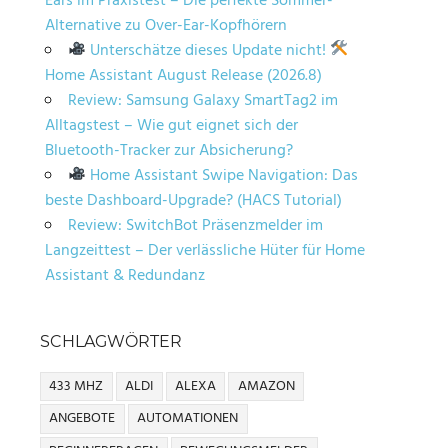
Ears im Praxistest – Die perfekte Sommer-
Alternative zu Over-Ear-Kopfhörern
Unterschätze dieses Update nicht!
Home Assistant August Release (2026.8)
Review: Samsung Galaxy SmartTag2 im
Alltagstest – Wie gut eignet sich der
Bluetooth-Tracker zur Absicherung?
Home Assistant Swipe Navigation: Das
beste Dashboard-Upgrade? (HACS Tutorial)
Review: SwitchBot Präsenzmelder im
Langzeittest – Der verlässliche Hüter für Home
Assistant & Redundanz
SCHLAGWÖRTER
433 MHZ
ALDI
ALEXA
AMAZON
ANGEBOTE
AUTOMATIONEN