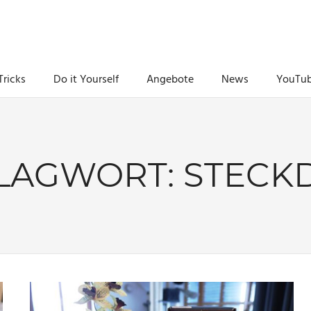
Tricks
Do it Yourself
Angebote
News
YouTu
LAGWORT:
STECK