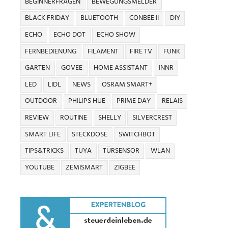
BEGINNERFRAGEN
BEWEGUNGSMELDER
BLACK FRIDAY
BLUETOOTH
CONBEE II
DIY
ECHO
ECHO DOT
ECHO SHOW
FERNBEDIENUNG
FILAMENT
FIRE TV
FUNK
GARTEN
GOVEE
HOME ASSISTANT
INNR
LED
LIDL
NEWS
OSRAM SMART+
OUTDOOR
PHILIPS HUE
PRIME DAY
RELAIS
REVIEW
ROUTINE
SHELLY
SILVERCREST
SMART LIFE
STECKDOSE
SWITCHBOT
TIPS&TRICKS
TUYA
TÜRSENSOR
WLAN
YOUTUBE
ZEMISMART
ZIGBEE