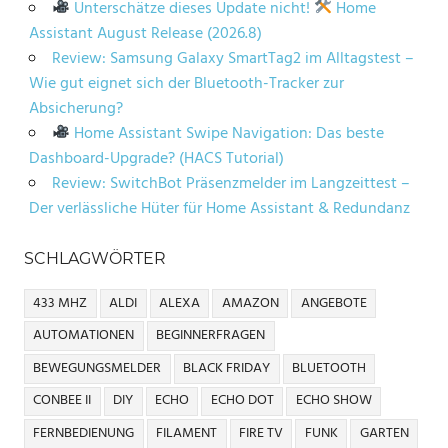
Unterschätze dieses Update nicht!
Home
Assistant August Release (2026.8)
Review: Samsung Galaxy SmartTag2 im Alltagstest –
Wie gut eignet sich der Bluetooth-Tracker zur
Absicherung?
Home Assistant Swipe Navigation: Das beste
Dashboard-Upgrade? (HACS Tutorial)
Review: SwitchBot Präsenzmelder im Langzeittest –
Der verlässliche Hüter für Home Assistant & Redundanz
SCHLAGWÖRTER
433 MHZ
ALDI
ALEXA
AMAZON
ANGEBOTE
AUTOMATIONEN
BEGINNERFRAGEN
BEWEGUNGSMELDER
BLACK FRIDAY
BLUETOOTH
CONBEE II
DIY
ECHO
ECHO DOT
ECHO SHOW
FERNBEDIENUNG
FILAMENT
FIRE TV
FUNK
GARTEN