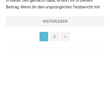
in dieser zeit gemacht habe, erfahrt ihr in diesem
Beitrag. Wenn ihr den ursprünglichen Testbericht mit
WEITERLESEN
Seitennummerierung
Nächste
1
2
»
Beiträge
der
Beiträge