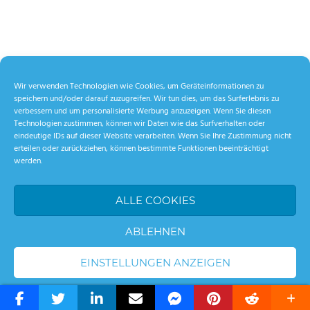
Wir verwenden Technologien wie Cookies, um Geräteinformationen zu
speichern und/oder darauf zuzugreifen. Wir tun dies, um das Surferlebnis zu
verbessern und um personalisierte Werbung anzuzeigen. Wenn Sie diesen
Technologien zustimmen, können wir Daten wie das Surfverhalten oder
eindeutige IDs auf dieser Website verarbeiten. Wenn Sie Ihre Zustimmung nicht
erteilen oder zurückziehen, können bestimmte Funktionen beeinträchtigt
werden.
ALLE COOKIES
ABLEHNEN
EINSTELLUNGEN ANZEIGEN
WordPress Theme: Palm Beach by ThemeZee.
Cookie-Richtlinie
Datenschutzerklärung