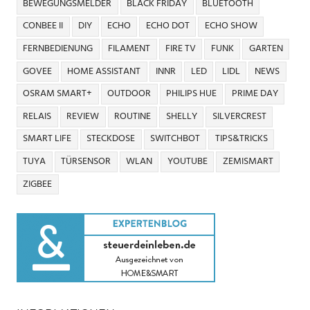
BEWEGUNGSMELDER
BLACK FRIDAY
BLUETOOTH
CONBEE II
DIY
ECHO
ECHO DOT
ECHO SHOW
FERNBEDIENUNG
FILAMENT
FIRE TV
FUNK
GARTEN
GOVEE
HOME ASSISTANT
INNR
LED
LIDL
NEWS
OSRAM SMART+
OUTDOOR
PHILIPS HUE
PRIME DAY
RELAIS
REVIEW
ROUTINE
SHELLY
SILVERCREST
SMART LIFE
STECKDOSE
SWITCHBOT
TIPS&TRICKS
TUYA
TÜRSENSOR
WLAN
YOUTUBE
ZEMISMART
ZIGBEE