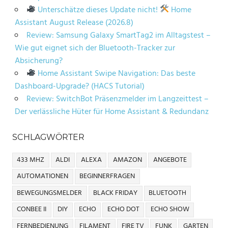
Unterschätze dieses Update nicht!
Home
Assistant August Release (2026.8)
Review: Samsung Galaxy SmartTag2 im Alltagstest –
Wie gut eignet sich der Bluetooth-Tracker zur
Absicherung?
Home Assistant Swipe Navigation: Das beste
Dashboard-Upgrade? (HACS Tutorial)
Review: SwitchBot Präsenzmelder im Langzeittest –
Der verlässliche Hüter für Home Assistant & Redundanz
SCHLAGWÖRTER
433 MHZ
ALDI
ALEXA
AMAZON
ANGEBOTE
AUTOMATIONEN
BEGINNERFRAGEN
BEWEGUNGSMELDER
BLACK FRIDAY
BLUETOOTH
CONBEE II
DIY
ECHO
ECHO DOT
ECHO SHOW
FERNBEDIENUNG
FILAMENT
FIRE TV
FUNK
GARTEN