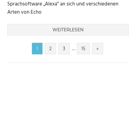
Sprachsoftware „Alexa“ an sich und verschiedenen
Arten von Echo
WEITERLESEN
Seitennummerierung
…
Nächste
1
2
3
15
»
Beiträge
der
Beiträge