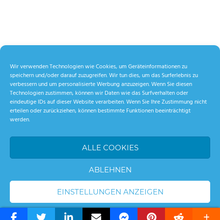
Wir verwenden Technologien wie Cookies, um Geräteinformationen zu
speichern und/oder darauf zuzugreifen. Wir tun dies, um das Surferlebnis zu
verbessern und um personalisierte Werbung anzuzeigen. Wenn Sie diesen
Technologien zustimmen, können wir Daten wie das Surfverhalten oder
eindeutige IDs auf dieser Website verarbeiten. Wenn Sie Ihre Zustimmung nicht
erteilen oder zurückziehen, können bestimmte Funktionen beeinträchtigt
werden.
ALLE COOKIES
ABLEHNEN
EINSTELLUNGEN ANZEIGEN
WordPress Theme: Palm Beach by ThemeZee.
Cookie-Richtlinie
Datenschutzerklärung