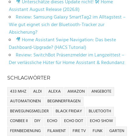
🎥 Unterschätze dieses Update nicht! 🛠️ Home
Assistant August Release (2026.8)
Review: Samsung Galaxy SmartTag2 im Alltagstest –
Wie gut eignet sich der Bluetooth-Tracker zur
Absicherung?
🎥 Home Assistant Swipe Navigation: Das beste
Dashboard-Upgrade? (HACS Tutorial)
Review: SwitchBot Präsenzmelder im Langzeittest –
Der verlässliche Hüter für Home Assistant & Redundanz
SCHLAGWÖRTER
433 MHZ
ALDI
ALEXA
AMAZON
ANGEBOTE
AUTOMATIONEN
BEGINNERFRAGEN
BEWEGUNGSMELDER
BLACK FRIDAY
BLUETOOTH
CONBEE II
DIY
ECHO
ECHO DOT
ECHO SHOW
FERNBEDIENUNG
FILAMENT
FIRE TV
FUNK
GARTEN