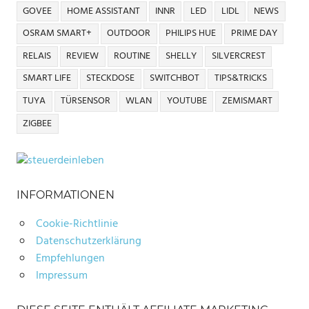
GOVEE
HOME ASSISTANT
INNR
LED
LIDL
NEWS
OSRAM SMART+
OUTDOOR
PHILIPS HUE
PRIME DAY
RELAIS
REVIEW
ROUTINE
SHELLY
SILVERCREST
SMART LIFE
STECKDOSE
SWITCHBOT
TIPS&TRICKS
TUYA
TÜRSENSOR
WLAN
YOUTUBE
ZEMISMART
ZIGBEE
INFORMATIONEN
Cookie-Richtlinie
Datenschutzerklärung
Empfehlungen
Impressum