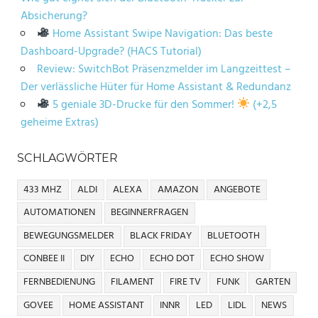
Absicherung?
Home Assistant Swipe Navigation: Das beste
Dashboard-Upgrade? (HACS Tutorial)
Review: SwitchBot Präsenzmelder im Langzeittest –
Der verlässliche Hüter für Home Assistant & Redundanz
5 geniale 3D-Drucke für den Sommer!
(+2,5
geheime Extras)
SCHLAGWÖRTER
433 MHZ
ALDI
ALEXA
AMAZON
ANGEBOTE
AUTOMATIONEN
BEGINNERFRAGEN
BEWEGUNGSMELDER
BLACK FRIDAY
BLUETOOTH
CONBEE II
DIY
ECHO
ECHO DOT
ECHO SHOW
FERNBEDIENUNG
FILAMENT
FIRE TV
FUNK
GARTEN
GOVEE
HOME ASSISTANT
INNR
LED
LIDL
NEWS