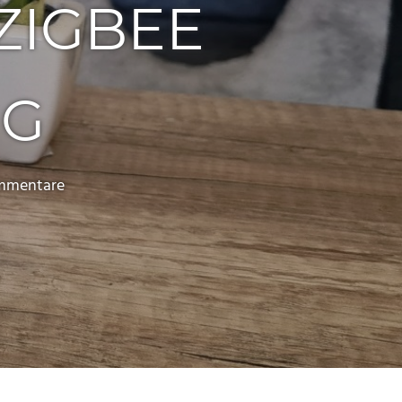
ZIGBEE
UG
mmentare