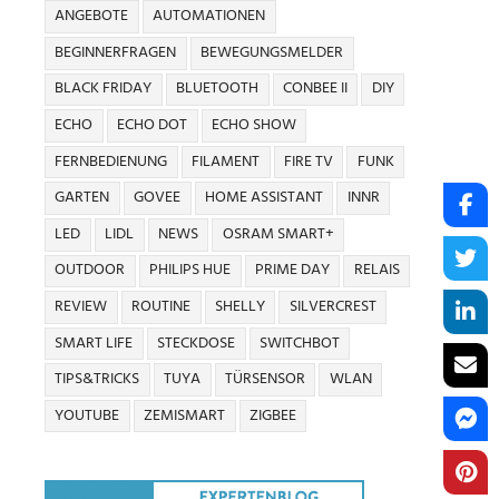
ANGEBOTE
AUTOMATIONEN
BEGINNERFRAGEN
BEWEGUNGSMELDER
BLACK FRIDAY
BLUETOOTH
CONBEE II
DIY
ECHO
ECHO DOT
ECHO SHOW
FERNBEDIENUNG
FILAMENT
FIRE TV
FUNK
GARTEN
GOVEE
HOME ASSISTANT
INNR
LED
LIDL
NEWS
OSRAM SMART+
OUTDOOR
PHILIPS HUE
PRIME DAY
RELAIS
REVIEW
ROUTINE
SHELLY
SILVERCREST
SMART LIFE
STECKDOSE
SWITCHBOT
TIPS&TRICKS
TUYA
TÜRSENSOR
WLAN
YOUTUBE
ZEMISMART
ZIGBEE