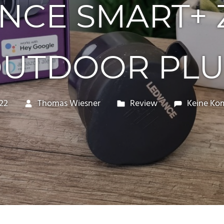
NCE SMART+ 
UTDOOR PL
022
Thomas Wiesner
Review
Keine Ko