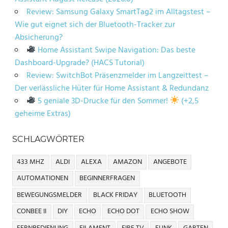
Review: Samsung Galaxy SmartTag2 im Alltagstest –
Wie gut eignet sich der Bluetooth-Tracker zur
Absicherung?
Home Assistant Swipe Navigation: Das beste
Dashboard-Upgrade? (HACS Tutorial)
Review: SwitchBot Präsenzmelder im Langzeittest –
Der verlässliche Hüter für Home Assistant & Redundanz
5 geniale 3D-Drucke für den Sommer!
(+2,5
geheime Extras)
SCHLAGWÖRTER
433 MHZ
ALDI
ALEXA
AMAZON
ANGEBOTE
AUTOMATIONEN
BEGINNERFRAGEN
BEWEGUNGSMELDER
BLACK FRIDAY
BLUETOOTH
CONBEE II
DIY
ECHO
ECHO DOT
ECHO SHOW