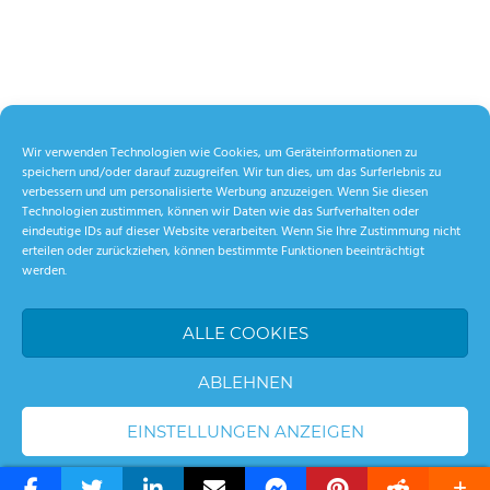
Wir verwenden Technologien wie Cookies, um Geräteinformationen zu
speichern und/oder darauf zuzugreifen. Wir tun dies, um das Surferlebnis zu
verbessern und um personalisierte Werbung anzuzeigen. Wenn Sie diesen
Technologien zustimmen, können wir Daten wie das Surfverhalten oder
eindeutige IDs auf dieser Website verarbeiten. Wenn Sie Ihre Zustimmung nicht
erteilen oder zurückziehen, können bestimmte Funktionen beeinträchtigt
werden.
ALLE COOKIES
ABLEHNEN
EINSTELLUNGEN ANZEIGEN
WordPress Theme: Palm Beach by ThemeZee.
Cookie-Richtlinie
Datenschutzerklärung