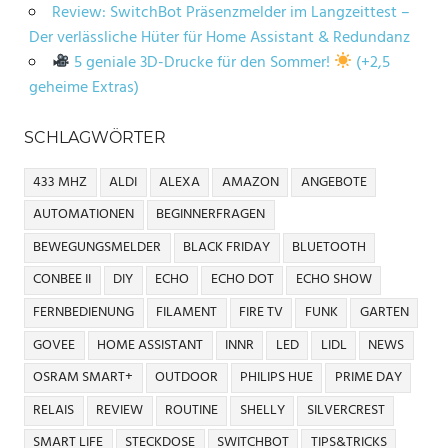
Review: SwitchBot Präsenzmelder im Langzeittest –
Der verlässliche Hüter für Home Assistant & Redundanz
5 geniale 3D-Drucke für den Sommer!
(+2,5
geheime Extras)
SCHLAGWÖRTER
433 MHZ
ALDI
ALEXA
AMAZON
ANGEBOTE
AUTOMATIONEN
BEGINNERFRAGEN
BEWEGUNGSMELDER
BLACK FRIDAY
BLUETOOTH
CONBEE II
DIY
ECHO
ECHO DOT
ECHO SHOW
FERNBEDIENUNG
FILAMENT
FIRE TV
FUNK
GARTEN
GOVEE
HOME ASSISTANT
INNR
LED
LIDL
NEWS
OSRAM SMART+
OUTDOOR
PHILIPS HUE
PRIME DAY
RELAIS
REVIEW
ROUTINE
SHELLY
SILVERCREST
SMART LIFE
STECKDOSE
SWITCHBOT
TIPS&TRICKS