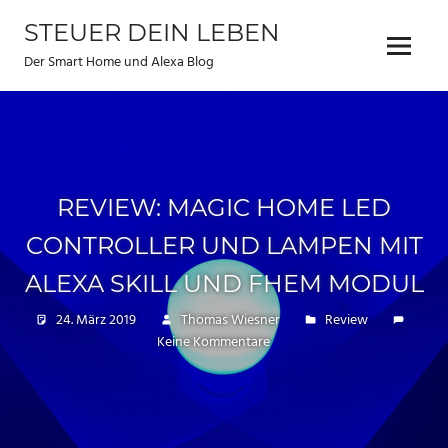
Zum
STEUER DEIN LEBEN
Inhalt
Menu
springen
Der Smart Home und Alexa Blog
REVIEW: MAGIC HOME LED
CONTROLLER UND LAMPEN MIT
ALEXA SKILL UND FHEM MODUL
24. März 2019
Thomas Wiesner
Review
Keine Kommentare