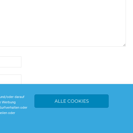
und/oder darauf
ALLE COOKIES
rte Werbung
Surfverhalten oder
eilen oder