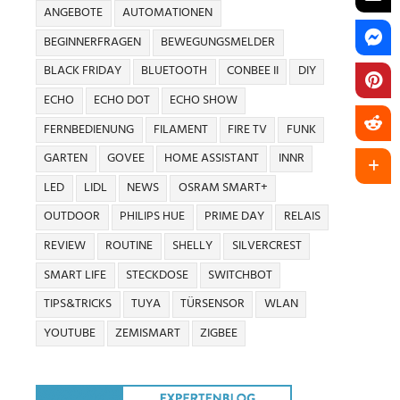
ANGEBOTE
AUTOMATIONEN
BEGINNERFRAGEN
BEWEGUNGSMELDER
BLACK FRIDAY
BLUETOOTH
CONBEE II
DIY
ECHO
ECHO DOT
ECHO SHOW
FERNBEDIENUNG
FILAMENT
FIRE TV
FUNK
GARTEN
GOVEE
HOME ASSISTANT
INNR
LED
LIDL
NEWS
OSRAM SMART+
OUTDOOR
PHILIPS HUE
PRIME DAY
RELAIS
REVIEW
ROUTINE
SHELLY
SILVERCREST
SMART LIFE
STECKDOSE
SWITCHBOT
TIPS&TRICKS
TUYA
TÜRSENSOR
WLAN
YOUTUBE
ZEMISMART
ZIGBEE