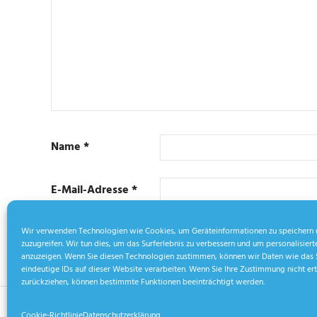
Name
*
E-Mail-Adresse
*
Wir verwenden Technologien wie Cookies, um Geräteinformationen zu speichern 
zuzugreifen. Wir tun dies, um das Surferlebnis zu verbessern und um personalisie
anzuzeigen. Wenn Sie diesen Technologien zustimmen, können wir Daten wie das 
eindeutige IDs auf dieser Website verarbeiten. Wenn Sie Ihre Zustimmung nicht ert
zurückziehen, können bestimmte Funktionen beeinträchtigt werden.
WordPress Theme: Palm Beach by ThemeZee.
Cookie-Richtlinie
Datenschutzerklärung