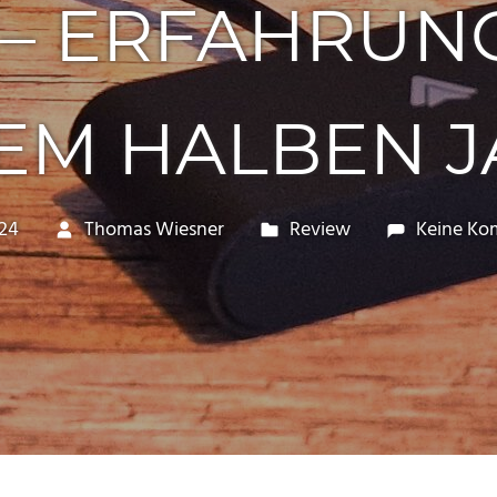
 – ERFAHRUN
EM HALBEN 
024
Thomas Wiesner
Review
Keine Ko