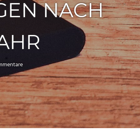
GEN NACH
JAHR
mmentare