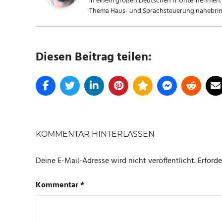
in einem großen Deutschen IT Unternehmen. 
Thema Haus- und Sprachsteuerung nahebring
Diesen Beitrag teilen:
SCHLAGWÖRTER
ANDROID
KOMMENTAR HINTERLASSEN
AUTO
Deine E-Mail-Adresse wird nicht veröffentlicht.
Erforde
Kommentar
*