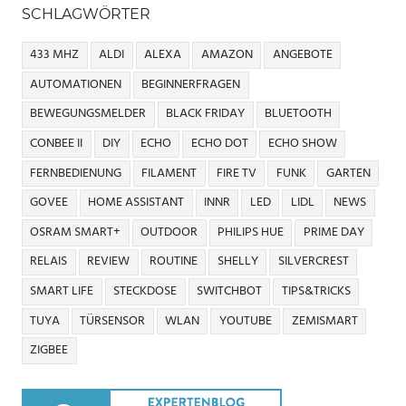
SCHLAGWÖRTER
433 MHZ
ALDI
ALEXA
AMAZON
ANGEBOTE
AUTOMATIONEN
BEGINNERFRAGEN
BEWEGUNGSMELDER
BLACK FRIDAY
BLUETOOTH
CONBEE II
DIY
ECHO
ECHO DOT
ECHO SHOW
FERNBEDIENUNG
FILAMENT
FIRE TV
FUNK
GARTEN
GOVEE
HOME ASSISTANT
INNR
LED
LIDL
NEWS
OSRAM SMART+
OUTDOOR
PHILIPS HUE
PRIME DAY
RELAIS
REVIEW
ROUTINE
SHELLY
SILVERCREST
SMART LIFE
STECKDOSE
SWITCHBOT
TIPS&TRICKS
TUYA
TÜRSENSOR
WLAN
YOUTUBE
ZEMISMART
ZIGBEE