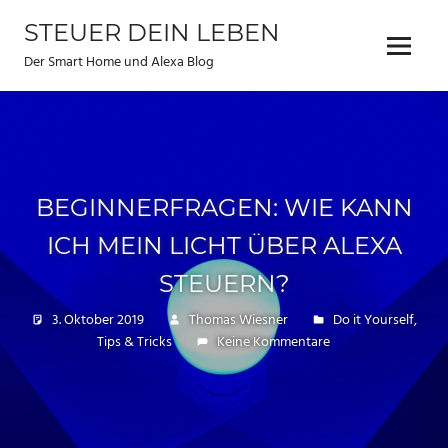
Zum
STEUER DEIN LEBEN
Inhalt
Menu
springen
Der Smart Home und Alexa Blog
BEGINNERFRAGEN: WIE KANN
ICH MEIN LICHT ÜBER ALEXA
STEUERN?
3. Oktober 2019
Thomas Wiesner
Do it Yourself
,
Tips & Tricks
Keine Kommentare