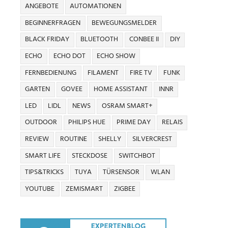
ANGEBOTE
AUTOMATIONEN
BEGINNERFRAGEN
BEWEGUNGSMELDER
BLACK FRIDAY
BLUETOOTH
CONBEE II
DIY
ECHO
ECHO DOT
ECHO SHOW
FERNBEDIENUNG
FILAMENT
FIRE TV
FUNK
GARTEN
GOVEE
HOME ASSISTANT
INNR
LED
LIDL
NEWS
OSRAM SMART+
OUTDOOR
PHILIPS HUE
PRIME DAY
RELAIS
REVIEW
ROUTINE
SHELLY
SILVERCREST
SMART LIFE
STECKDOSE
SWITCHBOT
TIPS&TRICKS
TUYA
TÜRSENSOR
WLAN
YOUTUBE
ZEMISMART
ZIGBEE