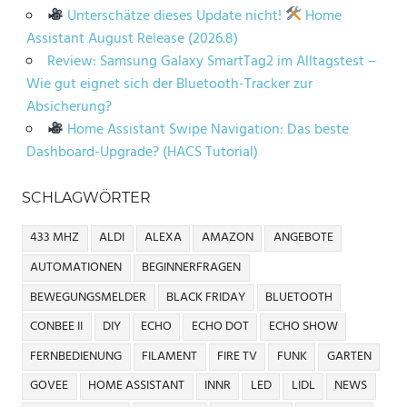
Unterschätze dieses Update nicht!
Home
Assistant August Release (2026.8)
Review: Samsung Galaxy SmartTag2 im Alltagstest –
Wie gut eignet sich der Bluetooth-Tracker zur
Absicherung?
Home Assistant Swipe Navigation: Das beste
Dashboard-Upgrade? (HACS Tutorial)
SCHLAGWÖRTER
433 MHZ
ALDI
ALEXA
AMAZON
ANGEBOTE
AUTOMATIONEN
BEGINNERFRAGEN
BEWEGUNGSMELDER
BLACK FRIDAY
BLUETOOTH
CONBEE II
DIY
ECHO
ECHO DOT
ECHO SHOW
FERNBEDIENUNG
FILAMENT
FIRE TV
FUNK
GARTEN
GOVEE
HOME ASSISTANT
INNR
LED
LIDL
NEWS