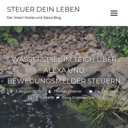
Zum
STEUER DEIN LEBEN
Inhalt
Menu
springen
Der Smart Home und Alexa Blog
WASSERSPIEL IM TEICH ÜBER
ALEXA UND
BEWEGUNGSMELDER STEUERN
2. August 2020
Thomas Wiesner
Do it Yourself
,
Tips & Tricks
Keine Kommentare