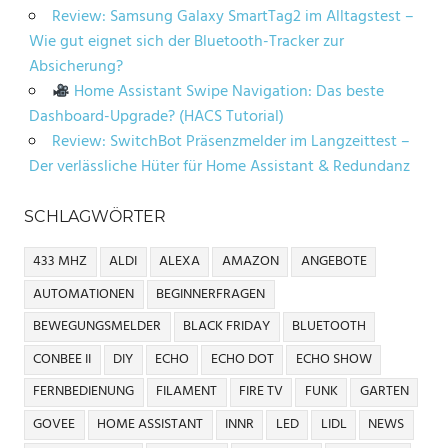
Review: Samsung Galaxy SmartTag2 im Alltagstest –
Wie gut eignet sich der Bluetooth-Tracker zur
Absicherung?
Home Assistant Swipe Navigation: Das beste
Dashboard-Upgrade? (HACS Tutorial)
Review: SwitchBot Präsenzmelder im Langzeittest –
Der verlässliche Hüter für Home Assistant & Redundanz
SCHLAGWÖRTER
433 MHZ
ALDI
ALEXA
AMAZON
ANGEBOTE
AUTOMATIONEN
BEGINNERFRAGEN
BEWEGUNGSMELDER
BLACK FRIDAY
BLUETOOTH
CONBEE II
DIY
ECHO
ECHO DOT
ECHO SHOW
FERNBEDIENUNG
FILAMENT
FIRE TV
FUNK
GARTEN
GOVEE
HOME ASSISTANT
INNR
LED
LIDL
NEWS