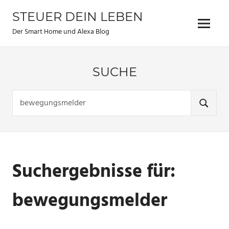
Zum
STEUER DEIN LEBEN
Inhalt
Menu
springen
Der Smart Home und Alexa Blog
SUCHE
Suchen
nach:
SUCHE
Suchergebnisse für:
bewegungsmelder