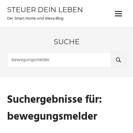
Zum
STEUER DEIN LEBEN
Inhalt
Menu
springen
Der Smart Home und Alexa Blog
SUCHE
Suchen
nach:
SUCHE
Suchergebnisse für:
bewegungsmelder