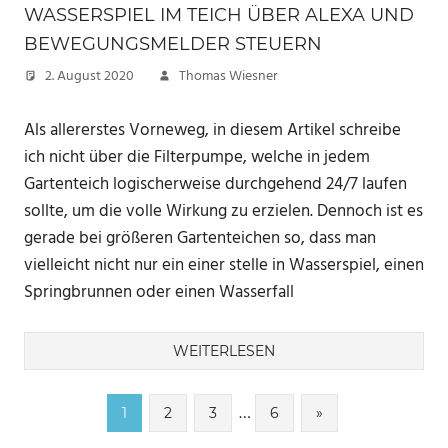
WASSERSPIEL IM TEICH ÜBER ALEXA UND
BEWEGUNGSMELDER STEUERN
2. August 2020
Thomas Wiesner
Als allererstes Vorneweg, in diesem Artikel schreibe
ich nicht über die Filterpumpe, welche in jedem
Gartenteich logischerweise durchgehend 24/7 laufen
sollte, um die volle Wirkung zu erzielen. Dennoch ist es
gerade bei größeren Gartenteichen so, dass man
vielleicht nicht nur ein einer stelle in Wasserspiel, einen
Springbrunnen oder einen Wasserfall
WEITERLESEN
Seitennummerierung
…
Nächste
1
2
3
6
»
Beiträge