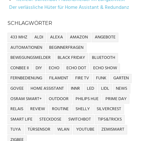
Der verlässliche Hüter für Home Assistant & Redundanz
SCHLAGWÖRTER
433 MHZ
ALDI
ALEXA
AMAZON
ANGEBOTE
AUTOMATIONEN
BEGINNERFRAGEN
BEWEGUNGSMELDER
BLACK FRIDAY
BLUETOOTH
CONBEE II
DIY
ECHO
ECHO DOT
ECHO SHOW
FERNBEDIENUNG
FILAMENT
FIRE TV
FUNK
GARTEN
GOVEE
HOME ASSISTANT
INNR
LED
LIDL
NEWS
OSRAM SMART+
OUTDOOR
PHILIPS HUE
PRIME DAY
RELAIS
REVIEW
ROUTINE
SHELLY
SILVERCREST
SMART LIFE
STECKDOSE
SWITCHBOT
TIPS&TRICKS
TUYA
TÜRSENSOR
WLAN
YOUTUBE
ZEMISMART
ZIGBEE