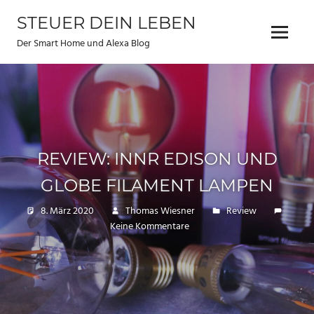
Zum
STEUER DEIN LEBEN
Inhalt
Menu
springen
Der Smart Home und Alexa Blog
REVIEW: INNR EDISON UND
GLOBE FILAMENT LAMPEN
8. März 2020
Thomas Wiesner
Review
Keine Kommentare