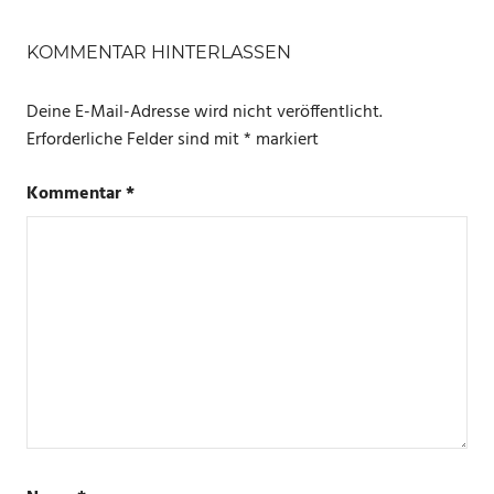
SCHLAGWÖRTER
EDISON
KOMMENTAR HINTERLASSEN
FILAMENT
Deine E-Mail-Adresse wird nicht veröffentlicht.
GLOBE
Erforderliche Felder sind mit
*
markiert
INNR
Kommentar
*
PHILIPS
HUE