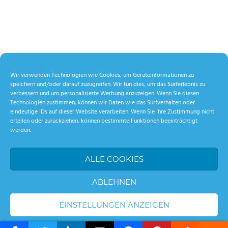
Wir verwenden Technologien wie Cookies, um Geräteinformationen zu
speichern und/oder darauf zuzugreifen. Wir tun dies, um das Surferlebnis zu
verbessern und um personalisierte Werbung anzuzeigen. Wenn Sie diesen
Technologien zustimmen, können wir Daten wie das Surfverhalten oder
eindeutige IDs auf dieser Website verarbeiten. Wenn Sie Ihre Zustimmung nicht
erteilen oder zurückziehen, können bestimmte Funktionen beeinträchtigt
werden.
ALLE COOKIES
ABLEHNEN
EINSTELLUNGEN ANZEIGEN