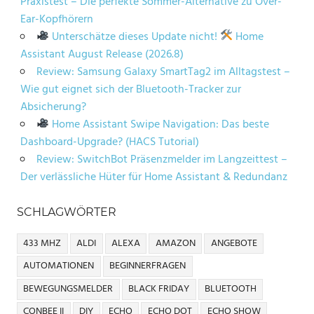
Praxistest – Die perfekte Sommer-Alternative zu Over-
Ear-Kopfhörern
Unterschätze dieses Update nicht!
Home
Assistant August Release (2026.8)
Review: Samsung Galaxy SmartTag2 im Alltagstest –
Wie gut eignet sich der Bluetooth-Tracker zur
Absicherung?
Home Assistant Swipe Navigation: Das beste
Dashboard-Upgrade? (HACS Tutorial)
Review: SwitchBot Präsenzmelder im Langzeittest –
Der verlässliche Hüter für Home Assistant & Redundanz
SCHLAGWÖRTER
433 MHZ
ALDI
ALEXA
AMAZON
ANGEBOTE
AUTOMATIONEN
BEGINNERFRAGEN
BEWEGUNGSMELDER
BLACK FRIDAY
BLUETOOTH
CONBEE II
DIY
ECHO
ECHO DOT
ECHO SHOW