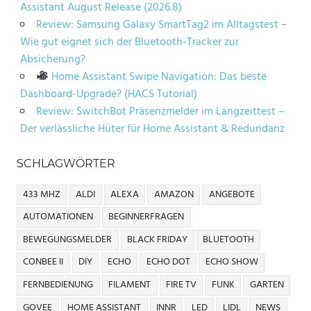
Assistant August Release (2026.8)
Review: Samsung Galaxy SmartTag2 im Alltagstest –
Wie gut eignet sich der Bluetooth-Tracker zur
Absicherung?
Home Assistant Swipe Navigation: Das beste
Dashboard-Upgrade? (HACS Tutorial)
Review: SwitchBot Präsenzmelder im Langzeittest –
Der verlässliche Hüter für Home Assistant & Redundanz
SCHLAGWÖRTER
433 MHZ
ALDI
ALEXA
AMAZON
ANGEBOTE
AUTOMATIONEN
BEGINNERFRAGEN
BEWEGUNGSMELDER
BLACK FRIDAY
BLUETOOTH
CONBEE II
DIY
ECHO
ECHO DOT
ECHO SHOW
FERNBEDIENUNG
FILAMENT
FIRE TV
FUNK
GARTEN
GOVEE
HOME ASSISTANT
INNR
LED
LIDL
NEWS