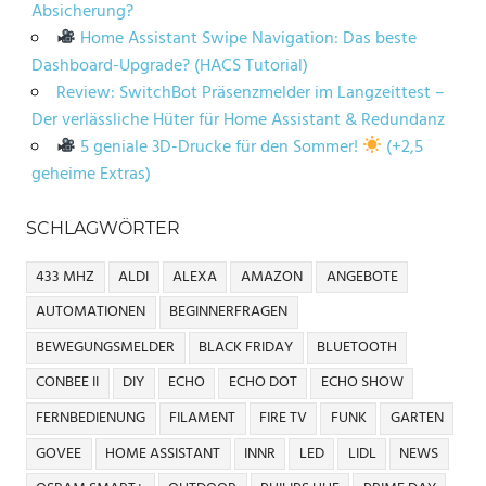
Absicherung?
Home Assistant Swipe Navigation: Das beste
Dashboard-Upgrade? (HACS Tutorial)
Review: SwitchBot Präsenzmelder im Langzeittest –
Der verlässliche Hüter für Home Assistant & Redundanz
5 geniale 3D-Drucke für den Sommer!
(+2,5
geheime Extras)
SCHLAGWÖRTER
433 MHZ
ALDI
ALEXA
AMAZON
ANGEBOTE
AUTOMATIONEN
BEGINNERFRAGEN
BEWEGUNGSMELDER
BLACK FRIDAY
BLUETOOTH
CONBEE II
DIY
ECHO
ECHO DOT
ECHO SHOW
FERNBEDIENUNG
FILAMENT
FIRE TV
FUNK
GARTEN
GOVEE
HOME ASSISTANT
INNR
LED
LIDL
NEWS