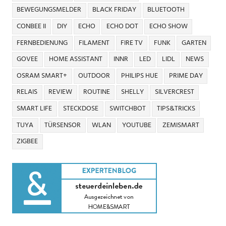
BEWEGUNGSMELDER
BLACK FRIDAY
BLUETOOTH
CONBEE II
DIY
ECHO
ECHO DOT
ECHO SHOW
FERNBEDIENUNG
FILAMENT
FIRE TV
FUNK
GARTEN
GOVEE
HOME ASSISTANT
INNR
LED
LIDL
NEWS
OSRAM SMART+
OUTDOOR
PHILIPS HUE
PRIME DAY
RELAIS
REVIEW
ROUTINE
SHELLY
SILVERCREST
SMART LIFE
STECKDOSE
SWITCHBOT
TIPS&TRICKS
TUYA
TÜRSENSOR
WLAN
YOUTUBE
ZEMISMART
ZIGBEE