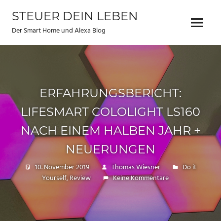
Zum
STEUER DEIN LEBEN
Inhalt
Menu
springen
Der Smart Home und Alexa Blog
ERFAHRUNGSBERICHT:
LIFESMART COLOLIGHT LS160
NACH EINEM HALBEN JAHR +
NEUERUNGEN
10. November 2019
Thomas Wiesner
Do it
Yourself
,
Review
Keine Kommentare