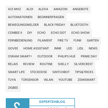
433 MHZ
ALDI
ALEXA
AMAZON
ANGEBOTE
AUTOMATIONEN
BEGINNERFRAGEN
BEWEGUNGSMELDER
BLACK FRIDAY
BLUETOOTH
CONBEE II
DIY
ECHO
ECHO DOT
ECHO SHOW
FERNBEDIENUNG
FILAMENT
FIRE TV
FUNK
GARTEN
GOVEE
HOME ASSISTANT
INNR
LED
LIDL
NEWS
OSRAM SMART+
OUTDOOR
PHILIPS HUE
PRIME DAY
RELAIS
REVIEW
ROUTINE
SHELLY
SILVERCREST
SMART LIFE
STECKDOSE
SWITCHBOT
TIPS&TRICKS
TUYA
TÜRSENSOR
WLAN
YOUTUBE
ZEMISMART
ZIGBEE