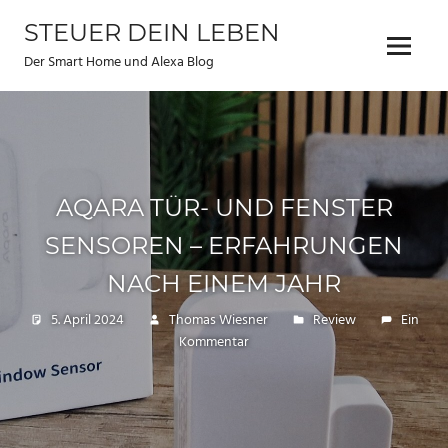
Zum
STEUER DEIN LEBEN
Inhalt
Menu
springen
Der Smart Home und Alexa Blog
AQARA TÜR- UND FENSTER
SENSOREN – ERFAHRUNGEN
NACH EINEM JAHR
5. April 2024
Thomas Wiesner
Review
Ein
Kommentar