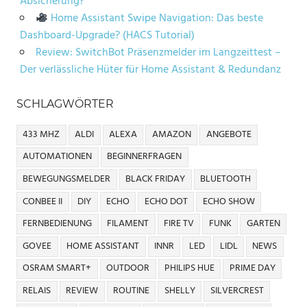
Absicherung?
Home Assistant Swipe Navigation: Das beste
Dashboard-Upgrade? (HACS Tutorial)
Review: SwitchBot Präsenzmelder im Langzeittest –
Der verlässliche Hüter für Home Assistant & Redundanz
SCHLAGWÖRTER
433 MHZ
ALDI
ALEXA
AMAZON
ANGEBOTE
AUTOMATIONEN
BEGINNERFRAGEN
BEWEGUNGSMELDER
BLACK FRIDAY
BLUETOOTH
CONBEE II
DIY
ECHO
ECHO DOT
ECHO SHOW
FERNBEDIENUNG
FILAMENT
FIRE TV
FUNK
GARTEN
GOVEE
HOME ASSISTANT
INNR
LED
LIDL
NEWS
OSRAM SMART+
OUTDOOR
PHILIPS HUE
PRIME DAY
RELAIS
REVIEW
ROUTINE
SHELLY
SILVERCREST