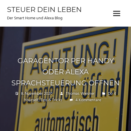
Zum
STEUER DEIN LEBEN
Inhalt
Menu
springen
Der Smart Home und Alexa Blog
GARAGENTOR PER HANDY
ODER ALEXA
SPRACHSTEUERUNG ÖFFNEN
8. November 2020
Thomas Wiesner
Do it
Yourself
,
Tips & Tricks
4 Kommentare