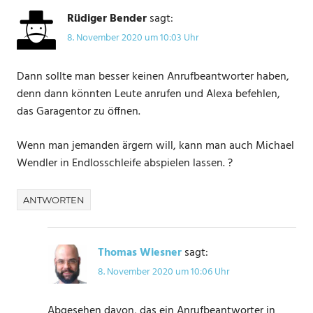
GARAGE
Rüdiger Bender
sagt:
8. November 2020 um 10:03 Uhr
GARAGENTOR
RELAIS
Dann sollte man besser keinen Anrufbeantworter haben,
SMART
denn dann könnten Leute anrufen und Alexa befehlen,
LIFE
das Garagentor zu öffnen.
TÜRSENSOR
Wenn man jemanden ärgern will, kann man auch Michael
Wendler in Endlosschleife abspielen lassen. ?
ANTWORTEN
Thomas Wiesner
sagt:
8. November 2020 um 10:06 Uhr
Abgesehen davon, das ein Anrufbeantworter in