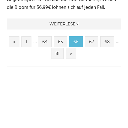
die Bloom für 56,99€ lohnen sich auf jeden Fall.
WEITERLESEN
Seitennummerierung
…
…
Vorherige
«
1
64
65
66
67
68
Beiträge
der
Nächste
81
»
Beiträge
Beiträge