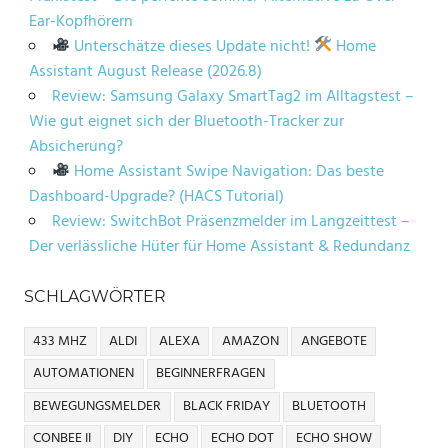
Ear-Kopfhörern
Unterschätze dieses Update nicht!
Home
Assistant August Release (2026.8)
Review: Samsung Galaxy SmartTag2 im Alltagstest –
Wie gut eignet sich der Bluetooth-Tracker zur
Absicherung?
Home Assistant Swipe Navigation: Das beste
Dashboard-Upgrade? (HACS Tutorial)
Review: SwitchBot Präsenzmelder im Langzeittest –
Der verlässliche Hüter für Home Assistant & Redundanz
SCHLAGWÖRTER
433 MHZ
ALDI
ALEXA
AMAZON
ANGEBOTE
AUTOMATIONEN
BEGINNERFRAGEN
BEWEGUNGSMELDER
BLACK FRIDAY
BLUETOOTH
CONBEE II
DIY
ECHO
ECHO DOT
ECHO SHOW