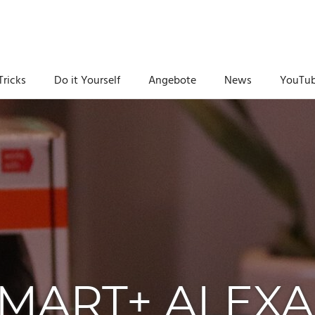
Tricks
Do it Yourself
Angebote
News
YouTu
MART+ ALEXA