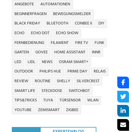
ANGEBOTE
AUTOMATIONEN
BEGINNERFRAGEN
BEWEGUNGSMELDER
BLACK FRIDAY
BLUETOOTH
CONBEE II
DIY
ECHO
ECHO DOT
ECHO SHOW
FERNBEDIENUNG
FILAMENT
FIRE TV
FUNK
GARTEN
GOVEE
HOME ASSISTANT
INNR
LED
LIDL
NEWS
OSRAM SMART+
OUTDOOR
PHILIPS HUE
PRIME DAY
RELAIS
REVIEW
ROUTINE
SHELLY
SILVERCREST
SMART LIFE
STECKDOSE
SWITCHBOT
TIPS&TRICKS
TUYA
TÜRSENSOR
WLAN
YOUTUBE
ZEMISMART
ZIGBEE