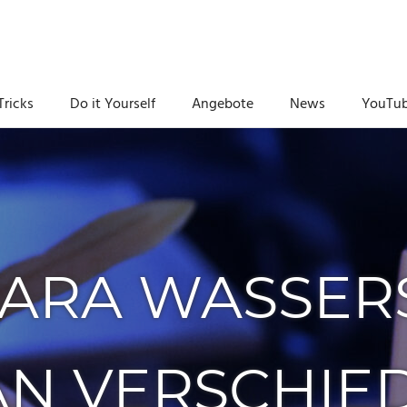
Tricks
Do it Yourself
Angebote
News
YouTu
QARA WASSER
AN VERSCHI