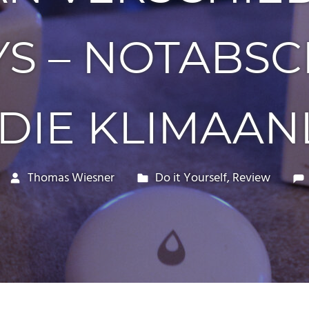
S – NOTABS
 DIE KLIMAAN
Thomas Wiesner
Do it Yourself
,
Review