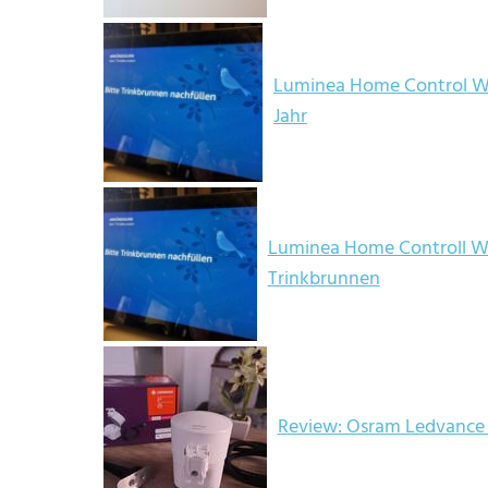
Luminea Home Control W
Jahr
Luminea Home Controll W
Trinkbrunnen
Review: Osram Ledvance