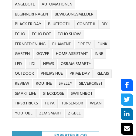
ANGEBOTE
AUTOMATIONEN
BEGINNERFRAGEN
BEWEGUNGSMELDER
BLACK FRIDAY
BLUETOOTH
CONBEE II
DIY
ECHO
ECHO DOT
ECHO SHOW
FERNBEDIENUNG
FILAMENT
FIRE TV
FUNK
GARTEN
GOVEE
HOME ASSISTANT
INNR
LED
LIDL
NEWS
OSRAM SMART+
OUTDOOR
PHILIPS HUE
PRIME DAY
RELAIS
REVIEW
ROUTINE
SHELLY
SILVERCREST
SMART LIFE
STECKDOSE
SWITCHBOT
TIPS&TRICKS
TUYA
TÜRSENSOR
WLAN
YOUTUBE
ZEMISMART
ZIGBEE