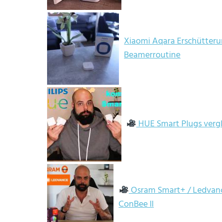
Xiaomi Aqara Erschütterun
Beamerroutine
HUE Smart Plugs verglei
Osram Smart+ / Ledvance 
ConBee II