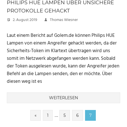
PHILIPS HUE LAMPEN ÜBER UNSICHERE
PROTOKOLLE GEHACKT
2. August 2019
Thomas Wiesner
Laut einem Bericht auf Golem.de können Philips HUE
Lampen von einem Angreifer gehackt werden, da der
Sicherheits-Token im Klartext übertragen wird uns
somit im Netzwerk abgefangen werden kann. Sobald
der Token ausgelesen wurde, kann der Angreifer jeden
Befehl an die Lampen senden, den er möchte. Über
diesen weg ist es
WEITERLESEN
Seitennummerierung
…
Vorherige
«
1
5
6
7
Beiträge