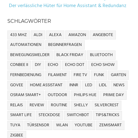
Der verlässliche Hüter für Home Assistant & Redundanz
SCHLAGWÖRTER
433 MHZ
ALDI
ALEXA
AMAZON
ANGEBOTE
AUTOMATIONEN
BEGINNERFRAGEN
BEWEGUNGSMELDER
BLACK FRIDAY
BLUETOOTH
CONBEE II
DIY
ECHO
ECHO DOT
ECHO SHOW
FERNBEDIENUNG
FILAMENT
FIRE TV
FUNK
GARTEN
GOVEE
HOME ASSISTANT
INNR
LED
LIDL
NEWS
OSRAM SMART+
OUTDOOR
PHILIPS HUE
PRIME DAY
RELAIS
REVIEW
ROUTINE
SHELLY
SILVERCREST
SMART LIFE
STECKDOSE
SWITCHBOT
TIPS&TRICKS
TUYA
TÜRSENSOR
WLAN
YOUTUBE
ZEMISMART
ZIGBEE