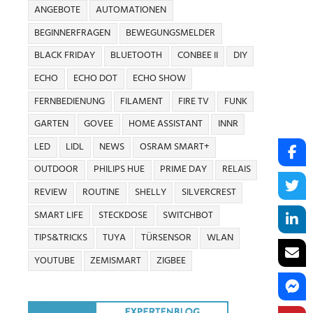
ANGEBOTE
AUTOMATIONEN
BEGINNERFRAGEN
BEWEGUNGSMELDER
BLACK FRIDAY
BLUETOOTH
CONBEE II
DIY
ECHO
ECHO DOT
ECHO SHOW
FERNBEDIENUNG
FILAMENT
FIRE TV
FUNK
GARTEN
GOVEE
HOME ASSISTANT
INNR
LED
LIDL
NEWS
OSRAM SMART+
OUTDOOR
PHILIPS HUE
PRIME DAY
RELAIS
REVIEW
ROUTINE
SHELLY
SILVERCREST
SMART LIFE
STECKDOSE
SWITCHBOT
TIPS&TRICKS
TUYA
TÜRSENSOR
WLAN
YOUTUBE
ZEMISMART
ZIGBEE