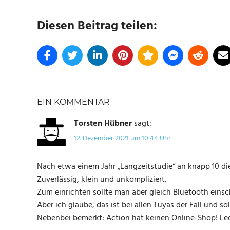
Diesen Beitrag teilen:
SCHLAGWÖRTER
LSC
EIN KOMMENTAR
SMART
CONNECT
Torsten Hübner
sagt:
SMART
12. Dezember 2021 um 10:44 Uhr
LIFE
TUYA
Nach etwa einem Jahr „Langzeitstudie“ an knapp 10 die
Zuverlässig, klein und unkompliziert.
WLAN
Zum einrichten sollte man aber gleich Bluetooth einsc
Aber ich glaube, das ist bei allen Tuyas der Fall und so
Nebenbei bemerkt: Action hat keinen Online-Shop! Ledi