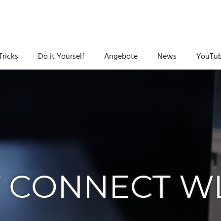
Tricks
Do it Yourself
Angebote
News
YouTu
T CONNECT W