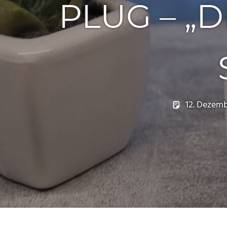
PLUG – „
12. Dezemb