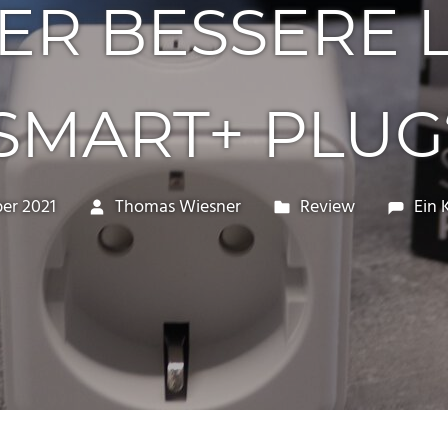
DER BESSERE
SMART+ PLUG
er 2021
Thomas Wiesner
Review
Ein