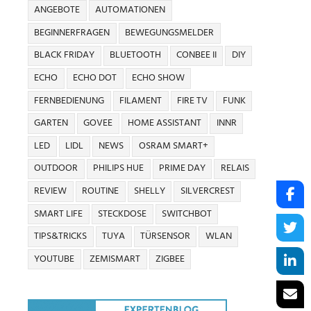
ANGEBOTE
AUTOMATIONEN
BEGINNERFRAGEN
BEWEGUNGSMELDER
BLACK FRIDAY
BLUETOOTH
CONBEE II
DIY
ECHO
ECHO DOT
ECHO SHOW
FERNBEDIENUNG
FILAMENT
FIRE TV
FUNK
GARTEN
GOVEE
HOME ASSISTANT
INNR
LED
LIDL
NEWS
OSRAM SMART+
OUTDOOR
PHILIPS HUE
PRIME DAY
RELAIS
REVIEW
ROUTINE
SHELLY
SILVERCREST
SMART LIFE
STECKDOSE
SWITCHBOT
TIPS&TRICKS
TUYA
TÜRSENSOR
WLAN
YOUTUBE
ZEMISMART
ZIGBEE