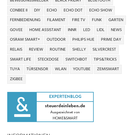
BEWEGUNGSMELDER
BLACK FRIDAY
BLUETOOTH
CONBEE II
DIY
ECHO
ECHO DOT
ECHO SHOW
FERNBEDIENUNG
FILAMENT
FIRE TV
FUNK
GARTEN
GOVEE
HOME ASSISTANT
INNR
LED
LIDL
NEWS
OSRAM SMART+
OUTDOOR
PHILIPS HUE
PRIME DAY
RELAIS
REVIEW
ROUTINE
SHELLY
SILVERCREST
SMART LIFE
STECKDOSE
SWITCHBOT
TIPS&TRICKS
TUYA
TÜRSENSOR
WLAN
YOUTUBE
ZEMISMART
ZIGBEE