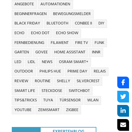
ANGEBOTE
AUTOMATIONEN
BEGINNERFRAGEN
BEWEGUNGSMELDER
BLACK FRIDAY
BLUETOOTH
CONBEE II
DIY
ECHO
ECHO DOT
ECHO SHOW
FERNBEDIENUNG
FILAMENT
FIRE TV
FUNK
GARTEN
GOVEE
HOME ASSISTANT
INNR
LED
LIDL
NEWS
OSRAM SMART+
OUTDOOR
PHILIPS HUE
PRIME DAY
RELAIS
REVIEW
ROUTINE
SHELLY
SILVERCREST
SMART LIFE
STECKDOSE
SWITCHBOT
TIPS&TRICKS
TUYA
TÜRSENSOR
WLAN
YOUTUBE
ZEMISMART
ZIGBEE