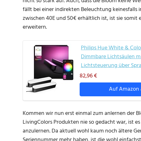
nicht so stark auf. Auch, dass die Bloom keine We
fällt bei einer indirekten Beleuchtung keinesfalls
zwischen 40E und 50€ erhältlich ist, ist sie somi
erweitern.
Philips Hue White & Colo
Dimmbare Lichtsäulen mi
Lichtsteuerung über Spr
82,96 €
Auf Amazon 
Kommen wir nun erst einmal zum anlernen der Blo
LivingColors Produkten nie so gedacht war, ist e
anzulernen. Da aktuell wohl kaum noch ältere Ger
Seriennummer mehr haben, ist die wohl einfach