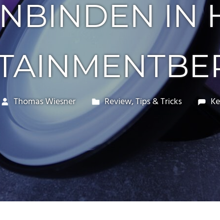
EINBINDEN IN
TAINMENTBE
Thomas Wiesner
Review
,
Tips & Tricks
Ke