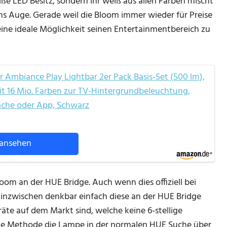
iße LED Besitz, sondern ihr weiß aus allen Farben mischt
 ins Auge. Gerade weil die Bloom immer wieder für Preise
t eine ideale Möglichkeit seinen Entertainmentbereich zu
r Ambiance Play Lightbar 2er Pack Basis-Set (500 lm),
t 16 Mio. Farben zur TV-Hintergrundbeleuchtung,
ache oder App, Schwarz
ansehen
om an der HUE Bridge. Auch wenn dies offiziell bei
s inzwischen denkbar einfach diese an der HUE Bridge
äte auf dem Markt sind, welche keine 6-stellige
ste Methode die Lampe in der normalen HUE Suche über