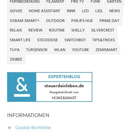
FERNBEDIENUNG
FILAMENT
FIRE TV
FUNK
GARTEN
GOVEE
HOME ASSISTANT
INNR
LED
LIDL
NEWS
OSRAM SMART+
OUTDOOR
PHILIPS HUE
PRIME DAY
RELAIS
REVIEW
ROUTINE
SHELLY
SILVERCREST
SMART LIFE
STECKDOSE
SWITCHBOT
TIPS&TRICKS
TUYA
TÜRSENSOR
WLAN
YOUTUBE
ZEMISMART
ZIGBEE
INFORMATIONEN
Cookie-Richtlinie