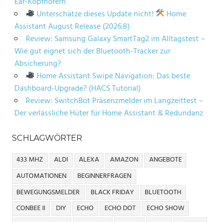
Ear-Kopfhörern
Unterschätze dieses Update nicht!
Home
Assistant August Release (2026.8)
Review: Samsung Galaxy SmartTag2 im Alltagstest –
Wie gut eignet sich der Bluetooth-Tracker zur
Absicherung?
Home Assistant Swipe Navigation: Das beste
Dashboard-Upgrade? (HACS Tutorial)
Review: SwitchBot Präsenzmelder im Langzeittest –
Der verlässliche Hüter für Home Assistant & Redundanz
SCHLAGWÖRTER
433 MHZ
ALDI
ALEXA
AMAZON
ANGEBOTE
AUTOMATIONEN
BEGINNERFRAGEN
BEWEGUNGSMELDER
BLACK FRIDAY
BLUETOOTH
CONBEE II
DIY
ECHO
ECHO DOT
ECHO SHOW