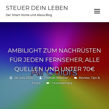
Zum
STEUER DEIN LEBEN
Inhalt
Menu
springen
Der Smart Home und Alexa Blog
AMBILIGHT ZUM NACHRÜSTEN
FÜR JEDEN FERNSEHER, ALLE
QUELLEN UND UNTER 70€
28. Juni 2020
Thomas Wiesner
Review
,
Tips &
Tricks
7 Kommentare