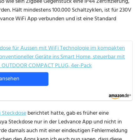
 wie sein ZigBee Gegenstück eine IP44 Zertifizierung,
en. Hält mindestens 100.000 Schaltzyklen, ist für 230V
vance WiFi App verbunden und ist eine Standard
ose für Aussen mit WiFi Technologie im kompakten
onventioneller Geräte ins Smart Home, steuerbar mit
T+ OUTDOOR COMPACT PLUG, 4er-Pack
ansehen
 Steckdose
berichtet hatte, gab es früher eine
 Tuya Steckdose nur in der Ledvance App und nicht in
wurde damals auch mit einer eindeutigen Fehlermeldung
chen den Apps kann ich euch nun sagen, dass diese