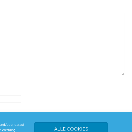
und/oder darauf
ALLE COOKIES
rte Werbung