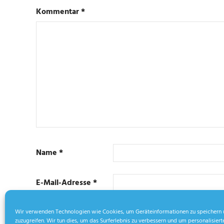
Kommentar
*
Name
*
E-Mail-Adresse
*
Wir verwenden Technologien wie Cookies, um Geräteinformationen zu speichern 
zuzugreifen. Wir tun dies, um das Surferlebnis zu verbessern und um personalisie