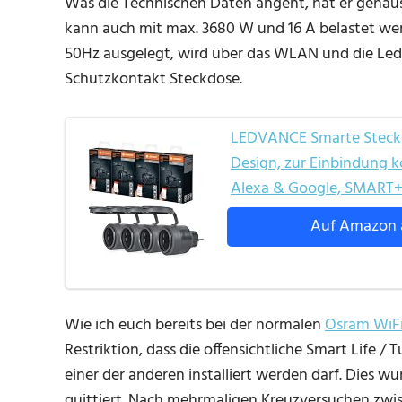
Was die Technischen Daten angeht, hat er genauso
kann auch mit max. 3680 W und 16 A belastet werd
50Hz ausgelegt, wird über das WLAN und die Led
Schutzkontakt Steckdose.
LEDVANCE Smarte Steckd
Design, zur Einbindung k
Alexa & Google, SMAR
Auf Amazon 
Wie ich euch bereits bei der normalen
Osram WiFi
Restriktion, dass die offensichtliche Smart Life /
einer der anderen installiert werden darf. Dies 
quittiert. Nach mehrmaligen Kreuzversuchen zwis