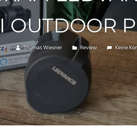
I OUTDOOR 
022
Thomas Wiesner
Review
Keine K