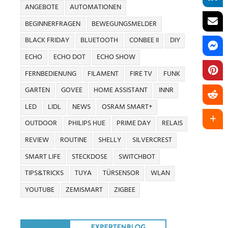
ANGEBOTE
AUTOMATIONEN
BEGINNERFRAGEN
BEWEGUNGSMELDER
BLACK FRIDAY
BLUETOOTH
CONBEE II
DIY
ECHO
ECHO DOT
ECHO SHOW
FERNBEDIENUNG
FILAMENT
FIRE TV
FUNK
GARTEN
GOVEE
HOME ASSISTANT
INNR
LED
LIDL
NEWS
OSRAM SMART+
OUTDOOR
PHILIPS HUE
PRIME DAY
RELAIS
REVIEW
ROUTINE
SHELLY
SILVERCREST
SMART LIFE
STECKDOSE
SWITCHBOT
TIPS&TRICKS
TUYA
TÜRSENSOR
WLAN
YOUTUBE
ZEMISMART
ZIGBEE