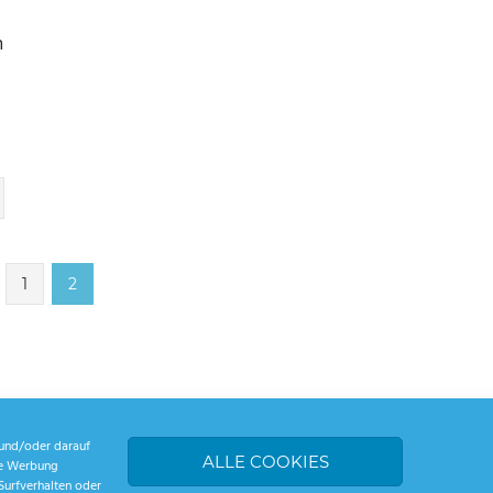
n
rherige
1
2
iträge
und/oder darauf
ALLE COOKIES
rte Werbung
Surfverhalten oder