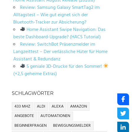
Home Assistant August Release (2026.8)
Review: Samsung Galaxy SmartTag2 im
Alltagstest – Wie gut eignet sich der
Bluetooth-Tracker zur Absicherung?
Home Assistant Swipe Navigation: Das
beste Dashboard-Upgrade? (HACS Tutorial)
Review: SwitchBot Präsenzmelder im
Langzeittest – Der verlässliche Hüter für Home
Assistant & Redundanz
5 geniale 3D-Drucke für den Sommer!
(+2,5 geheime Extras)
SCHLAGWÖRTER
433 MHZ
ALDI
ALEXA
AMAZON
ANGEBOTE
AUTOMATIONEN
BEGINNERFRAGEN
BEWEGUNGSMELDER