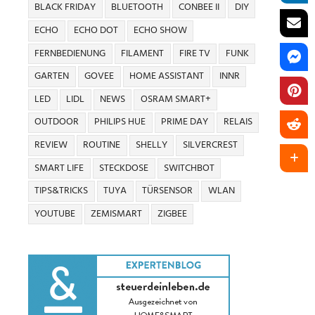
BLACK FRIDAY
BLUETOOTH
CONBEE II
DIY
ECHO
ECHO DOT
ECHO SHOW
FERNBEDIENUNG
FILAMENT
FIRE TV
FUNK
GARTEN
GOVEE
HOME ASSISTANT
INNR
LED
LIDL
NEWS
OSRAM SMART+
OUTDOOR
PHILIPS HUE
PRIME DAY
RELAIS
REVIEW
ROUTINE
SHELLY
SILVERCREST
SMART LIFE
STECKDOSE
SWITCHBOT
TIPS&TRICKS
TUYA
TÜRSENSOR
WLAN
YOUTUBE
ZEMISMART
ZIGBEE