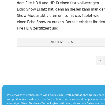
dem Fire HD 8 und HD 10 einen fast vollwertigen
Echo Show Ersatz hat, denn an diesen kann man de
Show Modus aktivieren um somit das Tablet wie
einen Echo Show zu nutzen. Derzeit erhaltet ihr den
Fire HD 8 zertifiziert und
WEITERLESEN
Seitennummerierung
Vo
«
Be
der
Beiträge
Wir verwenden Technologien wie Cookies, um Geräteinformationen zu speichern 
zuzugreifen. Wir tun dies, um das Surferlebnis zu verbessern und um personalisie
anzuzeigen. Wenn Sie diesen Technologien zustimmen, können wir Daten wie das 