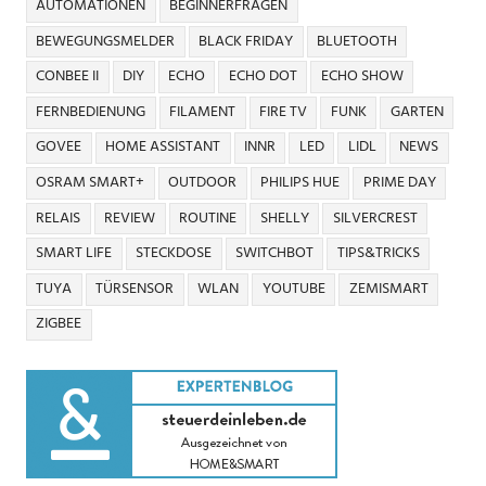
AUTOMATIONEN
BEGINNERFRAGEN
BEWEGUNGSMELDER
BLACK FRIDAY
BLUETOOTH
CONBEE II
DIY
ECHO
ECHO DOT
ECHO SHOW
FERNBEDIENUNG
FILAMENT
FIRE TV
FUNK
GARTEN
GOVEE
HOME ASSISTANT
INNR
LED
LIDL
NEWS
OSRAM SMART+
OUTDOOR
PHILIPS HUE
PRIME DAY
RELAIS
REVIEW
ROUTINE
SHELLY
SILVERCREST
SMART LIFE
STECKDOSE
SWITCHBOT
TIPS&TRICKS
TUYA
TÜRSENSOR
WLAN
YOUTUBE
ZEMISMART
ZIGBEE