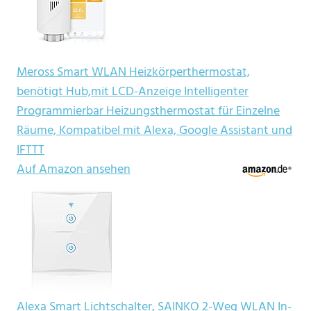
Meross Smart WLAN Heizkörperthermostat,
benötigt Hub,mit LCD-Anzeige Intelligenter
Programmierbar Heizungsthermostat für Einzelne
Räume, Kompatibel mit Alexa, Google Assistant und
IFTTT
Auf Amazon ansehen
Alexa Smart Lichtschalter, SAINKO 2-Weg WLAN In-