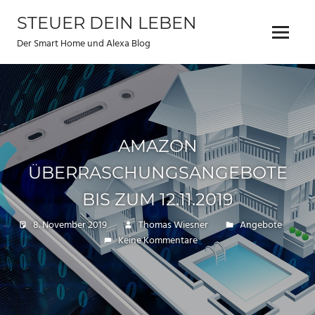
Zum
STEUER DEIN LEBEN
Inhalt
Menu
springen
Der Smart Home und Alexa Blog
AMAZON
ÜBERRASCHUNGSANGEBOTE
BIS ZUM 12.11.2019
8. November 2019
Thomas Wiesner
Angebote
Keine Kommentare