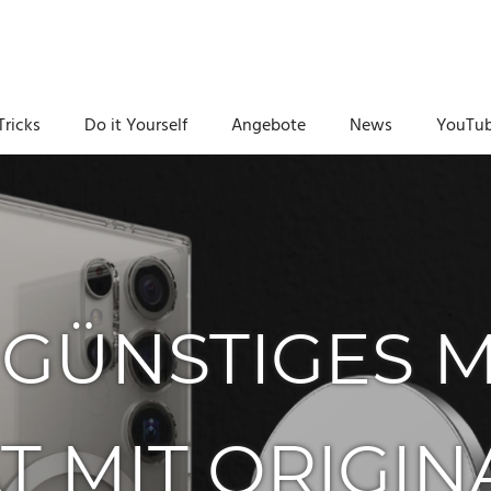
Tricks
Do it Yourself
Angebote
News
YouTu
 GÜNSTIGES 
 MIT ORIGINA