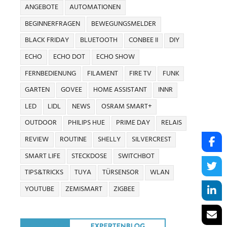
ANGEBOTE
AUTOMATIONEN
BEGINNERFRAGEN
BEWEGUNGSMELDER
BLACK FRIDAY
BLUETOOTH
CONBEE II
DIY
ECHO
ECHO DOT
ECHO SHOW
FERNBEDIENUNG
FILAMENT
FIRE TV
FUNK
GARTEN
GOVEE
HOME ASSISTANT
INNR
LED
LIDL
NEWS
OSRAM SMART+
OUTDOOR
PHILIPS HUE
PRIME DAY
RELAIS
REVIEW
ROUTINE
SHELLY
SILVERCREST
SMART LIFE
STECKDOSE
SWITCHBOT
TIPS&TRICKS
TUYA
TÜRSENSOR
WLAN
YOUTUBE
ZEMISMART
ZIGBEE