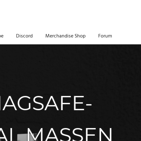
be
Discord
Merchandise Shop
Forum
MAGSAFE-
L MASSEN –