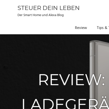
STEUER DEIN LEBEN
Der Smart Home und Alexa Blog
Review
Tips & 
Zum
Inhalt
springen
REVIEW:
LADEGERÄT