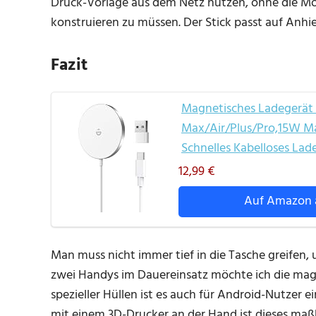
Druck-Vorlage aus dem Netz nutzen, ohne die Mod
konstruieren zu müssen. Der Stick passt auf Anhi
Fazit
Magnetisches Ladegerät K
Max/Air/Plus/Pro,15W Ma
Schnelles Kabelloses La
12,99 €
Auf Amazon 
Man muss nicht immer tief in die Tasche greifen
zwei Handys im Dauereinsatz möchte ich die mag
spezieller Hüllen ist es auch für Android-Nutzer
mit einem 3D-Drucker an der Hand ist dieses maßh