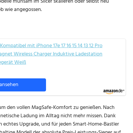
elle mühsam im Slicer skalieren oder selbst neu
eb wie angegossen.
ompatibel mit iPhone 17e 17 16 15 14 13 12 Pro
gnet Wireless Charger Induktive Ladestation
degerät Weiß
ansehen
, um den vollen MagSafe-Komfort zu genießen. Nach
netische Ladung im Alltag nicht mehr missen. Dank
 ein echtes Upgrade, und für jeden Smart-Home-Bastler
altige Modell der absolute Preis-Leistungs-Sieger auf