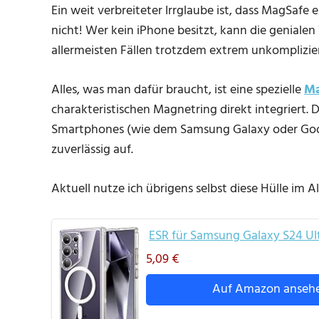
Ein weit verbreiteter Irrglaube ist, dass MagSafe e
nicht! Wer kein iPhone besitzt, kann die geniale
allermeisten Fällen trotzdem extrem unkomplizie
Alles, was man dafür braucht, ist eine spezielle
Ma
charakteristischen Magnetring direkt integriert.
Smartphones (wie dem Samsung Galaxy oder Goog
zuverlässig auf.
Aktuell nutze ich übrigens selbst diese Hülle im A
ESR für Samsung Galaxy S24 Ult
5,09 €
Auf Amazon anseh