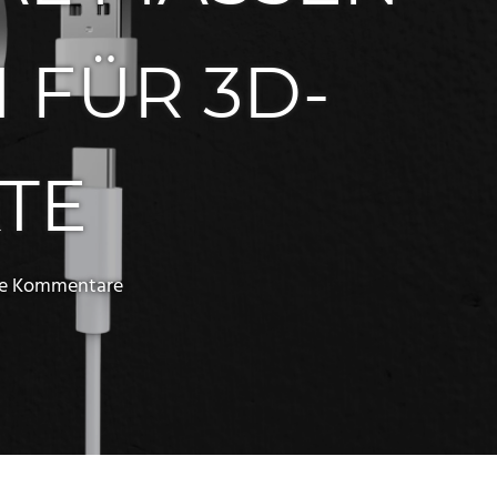
FÜR 3D-D
E
ne Kommentare