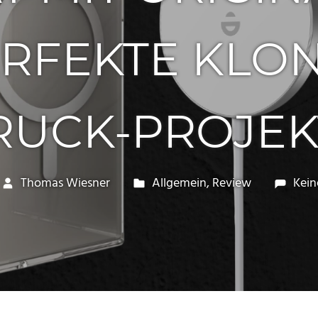
FEKTE KLON 
UCK-PROJEKT
Thomas Wiesner
Allgemein
,
Review
Kei