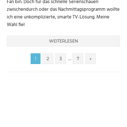
Fan bin. Doch für das schnelle Serienschauen
zwischendurch oder das Nachmittagsprogramm wollte
ich eine unkomplizierte, smarte TV-Lösung. Meine
Wahl fiel
WEITERLESEN
Seitennummerierung
…
Nächste
1
2
3
7
»
Beiträge
der
Beiträge