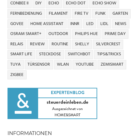
CONBEE II
DIY
ECHO
ECHO DOT
ECHO SHOW
FERNBEDIENUNG
FILAMENT
FIRE TV
FUNK
GARTEN
GOVEE
HOME ASSISTANT
INNR
LED
LIDL
NEWS
OSRAM SMART+
OUTDOOR
PHILIPS HUE
PRIME DAY
RELAIS
REVIEW
ROUTINE
SHELLY
SILVERCREST
SMART LIFE
STECKDOSE
SWITCHBOT
TIPS&TRICKS
TUYA
TÜRSENSOR
WLAN
YOUTUBE
ZEMISMART
ZIGBEE
INFORMATIONEN