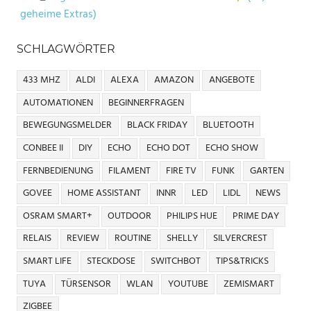
geheime Extras)
SCHLAGWÖRTER
433 MHZ
ALDI
ALEXA
AMAZON
ANGEBOTE
AUTOMATIONEN
BEGINNERFRAGEN
BEWEGUNGSMELDER
BLACK FRIDAY
BLUETOOTH
CONBEE II
DIY
ECHO
ECHO DOT
ECHO SHOW
FERNBEDIENUNG
FILAMENT
FIRE TV
FUNK
GARTEN
GOVEE
HOME ASSISTANT
INNR
LED
LIDL
NEWS
OSRAM SMART+
OUTDOOR
PHILIPS HUE
PRIME DAY
RELAIS
REVIEW
ROUTINE
SHELLY
SILVERCREST
SMART LIFE
STECKDOSE
SWITCHBOT
TIPS&TRICKS
TUYA
TÜRSENSOR
WLAN
YOUTUBE
ZEMISMART
ZIGBEE