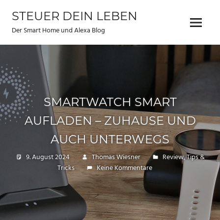
Zum
STEUER DEIN LEBEN
Inhalt
Menu
springen
Der Smart Home und Alexa Blog
SMARTWATCH SMART
AUFLADEN – ZUHAUSE UND
AUCH UNTERWEGS
9. August 2024
Thomas Wiesner
Review
,
Tips &
Tricks
Keine Kommentare