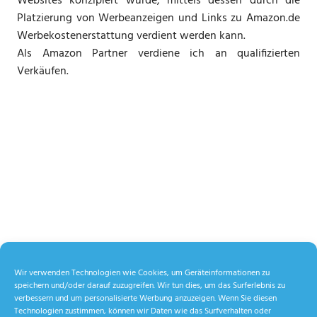
Websites konzipiert wurde, mittels dessen durch die
Platzierung von Werbeanzeigen und Links zu Amazon.de
Werbekostenerstattung verdient werden kann.
Als Amazon Partner verdiene ich an qualifizierten
Verkäufen.
Wir verwenden Technologien wie Cookies, um Geräteinformationen zu
speichern und/oder darauf zuzugreifen. Wir tun dies, um das Surferlebnis zu
verbessern und um personalisierte Werbung anzuzeigen. Wenn Sie diesen
Technologien zustimmen, können wir Daten wie das Surfverhalten oder