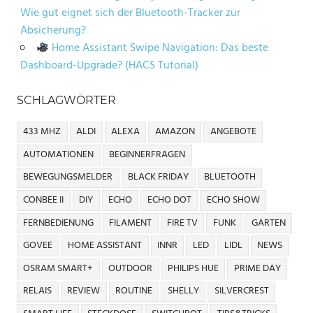
Wie gut eignet sich der Bluetooth-Tracker zur
Absicherung?
Home Assistant Swipe Navigation: Das beste
Dashboard-Upgrade? (HACS Tutorial)
SCHLAGWÖRTER
433 MHZ
ALDI
ALEXA
AMAZON
ANGEBOTE
AUTOMATIONEN
BEGINNERFRAGEN
BEWEGUNGSMELDER
BLACK FRIDAY
BLUETOOTH
CONBEE II
DIY
ECHO
ECHO DOT
ECHO SHOW
FERNBEDIENUNG
FILAMENT
FIRE TV
FUNK
GARTEN
GOVEE
HOME ASSISTANT
INNR
LED
LIDL
NEWS
OSRAM SMART+
OUTDOOR
PHILIPS HUE
PRIME DAY
RELAIS
REVIEW
ROUTINE
SHELLY
SILVERCREST