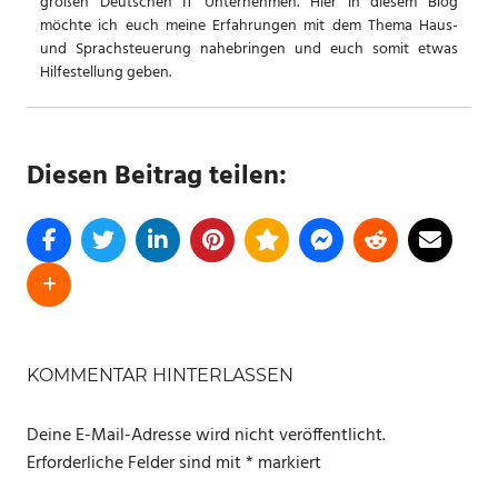
großen Deutschen IT Unternehmen. Hier in diesem Blog
möchte ich euch meine Erfahrungen mit dem Thema Haus-
und Sprachsteuerung nahebringen und euch somit etwas
Hilfestellung geben.
Diesen Beitrag teilen:
SCHLAGWÖRTER
ALEXA
KOMMENTAR HINTERLASSEN
BEAMER
Deine E-Mail-Adresse wird nicht veröffentlicht.
REVIEW
Erforderliche Felder sind mit
*
markiert