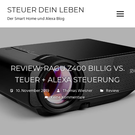
Zum
STEUER DEIN LEBEN
Inhalt
Menu
springen
Der Smart Home und Alexa Blog
REVIEW: RAGU Z400 BILLIG VS.
TEUER + ALEXA STEUERUNG
10. November 2019
Thomas Wiesner
Review
Keine Kommentare