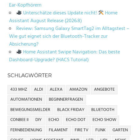
Ear-Kopfhörern
Unterschätze dieses Update nicht!
Home
Assistant August Release (2026.8)
Review: Samsung Galaxy SmartTag2 im Alltagstest –
Wie gut eignet sich der Bluetooth-Tracker zur
Absicherung?
Home Assistant Swipe Navigation: Das beste
Dashboard-Upgrade? (HACS Tutorial)
SCHLAGWÖRTER
433 MHZ
ALDI
ALEXA
AMAZON
ANGEBOTE
AUTOMATIONEN
BEGINNERFRAGEN
BEWEGUNGSMELDER
BLACK FRIDAY
BLUETOOTH
CONBEE II
DIY
ECHO
ECHO DOT
ECHO SHOW
FERNBEDIENUNG
FILAMENT
FIRE TV
FUNK
GARTEN