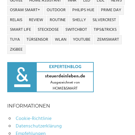
GOVEE
HOME ASSISTANT
INNR
LED
LIDL
NEWS
OSRAM SMART+
OUTDOOR
PHILIPS HUE
PRIME DAY
RELAIS
REVIEW
ROUTINE
SHELLY
SILVERCREST
SMART LIFE
STECKDOSE
SWITCHBOT
TIPS&TRICKS
TUYA
TÜRSENSOR
WLAN
YOUTUBE
ZEMISMART
ZIGBEE
INFORMATIONEN
Cookie-Richtlinie
Datenschutzerklärung
Empfehlungen