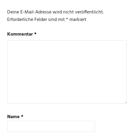
ASSISTANT
Deine E-Mail-Adresse wird nicht veröffentlicht.
LUFTFEUCHTIGKEIT
Erforderliche Felder sind mit
*
markiert
SWITCHBOT
TEMPERATUR
Kommentar
*
Name
*