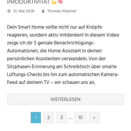
PRODUKTIVITÄT
10. Mai 2026
Thomas Wiesner
Dein Smart Home sollte nicht nur auf Knöpfe
reagieren, sondern aktiv mitdenken! In diesem Video
zeige ich dir 5 geniale Benachrichtigungs-
Automationen, die Home Assistant in deinen
persönlichen Assistenten verwandeln. Von der
Sitzphasen-Erinnerung am Schreibtisch über smarte
Lüftungs-Checks bis hin zum automatischen Kamera-
Feed auf deinem TV – wir schauen uns an,
WEITERLESEN
Seitennummerierung
…
Nächste
1
2
3
10
»
Beiträge
der