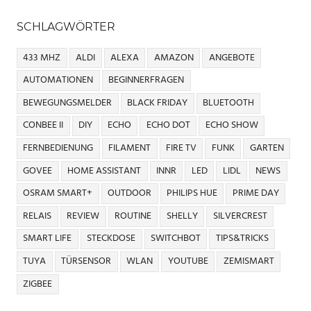
SCHLAGWÖRTER
433 MHZ
ALDI
ALEXA
AMAZON
ANGEBOTE
AUTOMATIONEN
BEGINNERFRAGEN
BEWEGUNGSMELDER
BLACK FRIDAY
BLUETOOTH
CONBEE II
DIY
ECHO
ECHO DOT
ECHO SHOW
FERNBEDIENUNG
FILAMENT
FIRE TV
FUNK
GARTEN
GOVEE
HOME ASSISTANT
INNR
LED
LIDL
NEWS
OSRAM SMART+
OUTDOOR
PHILIPS HUE
PRIME DAY
RELAIS
REVIEW
ROUTINE
SHELLY
SILVERCREST
SMART LIFE
STECKDOSE
SWITCHBOT
TIPS&TRICKS
TUYA
TÜRSENSOR
WLAN
YOUTUBE
ZEMISMART
ZIGBEE