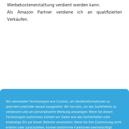
Werbekostenerstattung verdient werden kann.
Als Amazon Partner verdiene ich an qualifizierten
Verkäufen.
Wir verwenden Technologien wie Cookies, um Geräteinformationen zu
speichern und/oder darauf zuzugreifen. Wir tun dies, um das Surferlebnis zu
verbessern und um personalisierte Werbung anzuzeigen. Wenn Sie diesen
Technologien zustimmen, können wir Daten wie das Surfverhalten oder
eindeutige IDs auf dieser Website verarbeiten. Wenn Sie Ihre Zustimmung nicht
erteilen oder zurückziehen, können bestimmte Funktionen beeinträchtigt