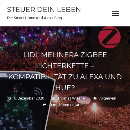
Zum
STEUER DEIN LEBEN
Inhalt
Menu
springen
Der Smart Home und Alexa Blog
LIDL MELINERA ZIGBEE
LICHTERKETTE –
KOMPATIBILITÄT ZU ALEXA UND
HUE?
6. Dezember 2020
Thomas Wiesner
Allgemein
Keine Kommentare