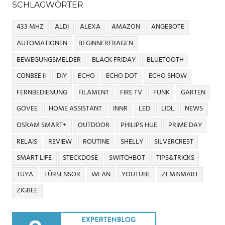
SCHLAGWÖRTER
433 MHZ
ALDI
ALEXA
AMAZON
ANGEBOTE
AUTOMATIONEN
BEGINNERFRAGEN
BEWEGUNGSMELDER
BLACK FRIDAY
BLUETOOTH
CONBEE II
DIY
ECHO
ECHO DOT
ECHO SHOW
FERNBEDIENUNG
FILAMENT
FIRE TV
FUNK
GARTEN
GOVEE
HOME ASSISTANT
INNR
LED
LIDL
NEWS
OSRAM SMART+
OUTDOOR
PHILIPS HUE
PRIME DAY
RELAIS
REVIEW
ROUTINE
SHELLY
SILVERCREST
SMART LIFE
STECKDOSE
SWITCHBOT
TIPS&TRICKS
TUYA
TÜRSENSOR
WLAN
YOUTUBE
ZEMISMART
ZIGBEE