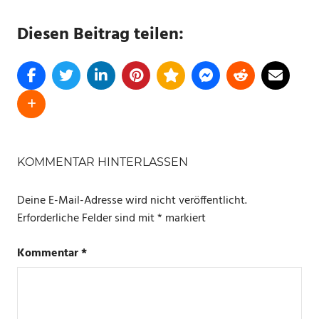
Diesen Beitrag teilen:
SCHLAGWÖRTER
ALEXA
KOMMENTAR HINTERLASSEN
LIDL
Deine E-Mail-Adresse wird nicht veröffentlicht.
PHILIPS
Erforderliche Felder sind mit
*
markiert
HUE
SMART
Kommentar
*
HOME
SMART
LIFE