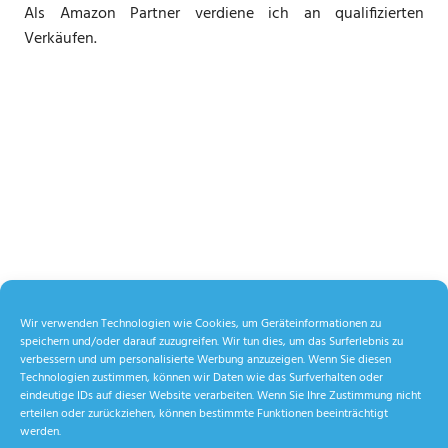
Als Amazon Partner verdiene ich an qualifizierten
Verkäufen.
Wir verwenden Technologien wie Cookies, um Geräteinformationen zu
speichern und/oder darauf zuzugreifen. Wir tun dies, um das Surferlebnis zu
verbessern und um personalisierte Werbung anzuzeigen. Wenn Sie diesen
Technologien zustimmen, können wir Daten wie das Surfverhalten oder
eindeutige IDs auf dieser Website verarbeiten. Wenn Sie Ihre Zustimmung nicht
erteilen oder zurückziehen, können bestimmte Funktionen beeinträchtigt
werden.