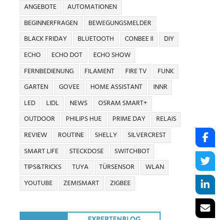
ANGEBOTE
AUTOMATIONEN
BEGINNERFRAGEN
BEWEGUNGSMELDER
BLACK FRIDAY
BLUETOOTH
CONBEE II
DIY
ECHO
ECHO DOT
ECHO SHOW
FERNBEDIENUNG
FILAMENT
FIRE TV
FUNK
GARTEN
GOVEE
HOME ASSISTANT
INNR
LED
LIDL
NEWS
OSRAM SMART+
OUTDOOR
PHILIPS HUE
PRIME DAY
RELAIS
REVIEW
ROUTINE
SHELLY
SILVERCREST
SMART LIFE
STECKDOSE
SWITCHBOT
TIPS&TRICKS
TUYA
TÜRSENSOR
WLAN
YOUTUBE
ZEMISMART
ZIGBEE