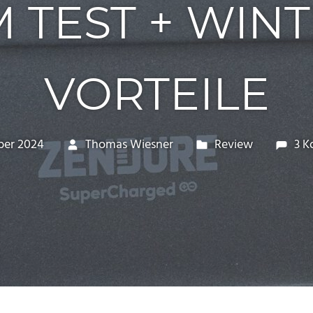
M TEST + WIN
VORTEILE
ber 2024
Thomas Wiesner
Review
3 