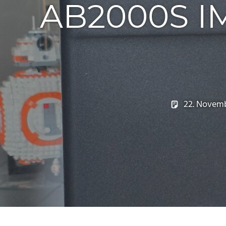
AB2000S I
22. Novem