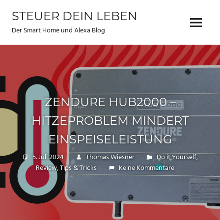
Zum
STEUER DEIN LEBEN
Inhalt
Menu
springen
Der Smart Home und Alexa Blog
ZENDURE HUB2000 –
HITZEPROBLEM MINDERT
EINSPEISELEISTUNG
5. Juli 2024
Thomas Wiesner
Do it Yourself
,
Review
,
Tips & Tricks
Keine Kommentare