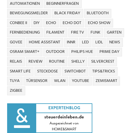
AUTOMATIONEN
BEGINNERFRAGEN
BEWEGUNGSMELDER
BLACK FRIDAY
BLUETOOTH
CONBEE II
DIY
ECHO
ECHO DOT
ECHO SHOW
FERNBEDIENUNG
FILAMENT
FIRE TV
FUNK
GARTEN
GOVEE
HOME ASSISTANT
INNR
LED
LIDL
NEWS
OSRAM SMART+
OUTDOOR
PHILIPS HUE
PRIME DAY
RELAIS
REVIEW
ROUTINE
SHELLY
SILVERCREST
SMART LIFE
STECKDOSE
SWITCHBOT
TIPS&TRICKS
TUYA
TÜRSENSOR
WLAN
YOUTUBE
ZEMISMART
ZIGBEE