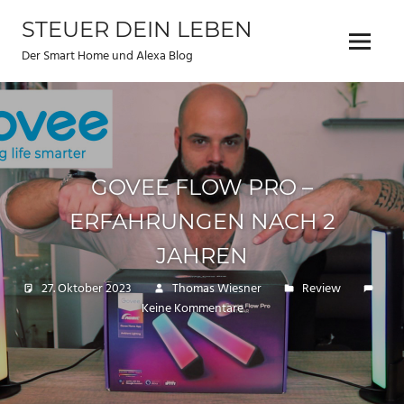
Zum
STEUER DEIN LEBEN
Inhalt
Menu
springen
Der Smart Home und Alexa Blog
GOVEE FLOW PRO –
ERFAHRUNGEN NACH 2
JAHREN
27. Oktober 2023
Thomas Wiesner
Review
Keine Kommentare