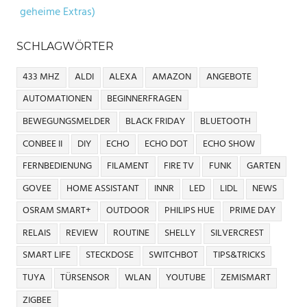
geheime Extras)
SCHLAGWÖRTER
433 MHZ
ALDI
ALEXA
AMAZON
ANGEBOTE
AUTOMATIONEN
BEGINNERFRAGEN
BEWEGUNGSMELDER
BLACK FRIDAY
BLUETOOTH
CONBEE II
DIY
ECHO
ECHO DOT
ECHO SHOW
FERNBEDIENUNG
FILAMENT
FIRE TV
FUNK
GARTEN
GOVEE
HOME ASSISTANT
INNR
LED
LIDL
NEWS
OSRAM SMART+
OUTDOOR
PHILIPS HUE
PRIME DAY
RELAIS
REVIEW
ROUTINE
SHELLY
SILVERCREST
SMART LIFE
STECKDOSE
SWITCHBOT
TIPS&TRICKS
TUYA
TÜRSENSOR
WLAN
YOUTUBE
ZEMISMART
ZIGBEE