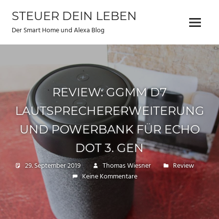
Zum
STEUER DEIN LEBEN
Inhalt
Menu
springen
Der Smart Home und Alexa Blog
REVIEW: GGMM D7
LAUTSPRECHERERWEITERUNG
UND POWERBANK FÜR ECHO
DOT 3. GEN
29. September 2019
Thomas Wiesner
Review
Keine Kommentare