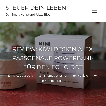
Zum
STEUER DEIN LEBEN
Inhalt
Menu
springen
Der Smart Home und Alexa Blog
REVIEW: KIWI DESIGN ALEX,
PASSGENAUE POWERBANK
FÜR DEN ECHO DOT
4. August 2019
Thomas Wiesner
Review
Ein Kommentar