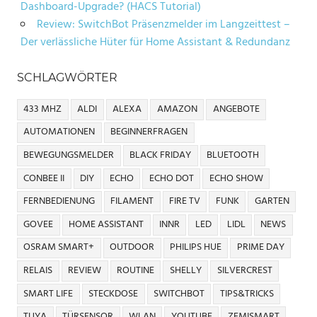
Dashboard-Upgrade? (HACS Tutorial)
Review: SwitchBot Präsenzmelder im Langzeittest –
Der verlässliche Hüter für Home Assistant & Redundanz
SCHLAGWÖRTER
433 MHZ
ALDI
ALEXA
AMAZON
ANGEBOTE
AUTOMATIONEN
BEGINNERFRAGEN
BEWEGUNGSMELDER
BLACK FRIDAY
BLUETOOTH
CONBEE II
DIY
ECHO
ECHO DOT
ECHO SHOW
FERNBEDIENUNG
FILAMENT
FIRE TV
FUNK
GARTEN
GOVEE
HOME ASSISTANT
INNR
LED
LIDL
NEWS
OSRAM SMART+
OUTDOOR
PHILIPS HUE
PRIME DAY
RELAIS
REVIEW
ROUTINE
SHELLY
SILVERCREST
SMART LIFE
STECKDOSE
SWITCHBOT
TIPS&TRICKS
TUYA
TÜRSENSOR
WLAN
YOUTUBE
ZEMISMART