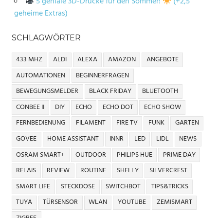
5 geniale 3D-Drucke für den Sommer!
(+2,5
geheime Extras)
SCHLAGWÖRTER
433 MHZ
ALDI
ALEXA
AMAZON
ANGEBOTE
AUTOMATIONEN
BEGINNERFRAGEN
BEWEGUNGSMELDER
BLACK FRIDAY
BLUETOOTH
CONBEE II
DIY
ECHO
ECHO DOT
ECHO SHOW
FERNBEDIENUNG
FILAMENT
FIRE TV
FUNK
GARTEN
GOVEE
HOME ASSISTANT
INNR
LED
LIDL
NEWS
OSRAM SMART+
OUTDOOR
PHILIPS HUE
PRIME DAY
RELAIS
REVIEW
ROUTINE
SHELLY
SILVERCREST
SMART LIFE
STECKDOSE
SWITCHBOT
TIPS&TRICKS
TUYA
TÜRSENSOR
WLAN
YOUTUBE
ZEMISMART