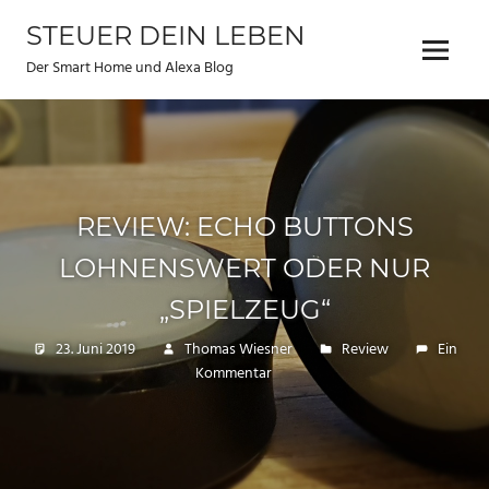
Zum
STEUER DEIN LEBEN
Inhalt
Menu
springen
Der Smart Home und Alexa Blog
REVIEW: ECHO BUTTONS
LOHNENSWERT ODER NUR
„SPIELZEUG“
23. Juni 2019
Thomas Wiesner
Review
Ein
Kommentar