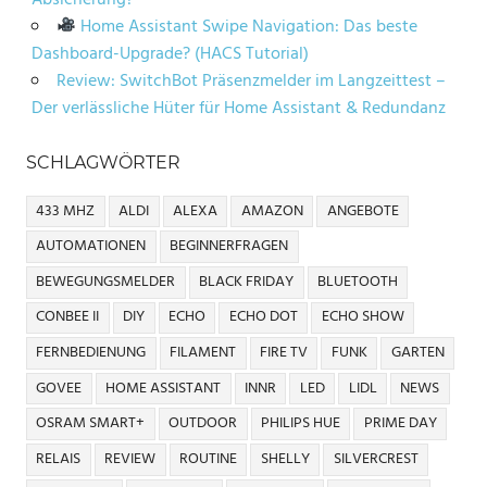
Home Assistant Swipe Navigation: Das beste
Dashboard-Upgrade? (HACS Tutorial)
Review: SwitchBot Präsenzmelder im Langzeittest –
Der verlässliche Hüter für Home Assistant & Redundanz
SCHLAGWÖRTER
433 MHZ
ALDI
ALEXA
AMAZON
ANGEBOTE
AUTOMATIONEN
BEGINNERFRAGEN
BEWEGUNGSMELDER
BLACK FRIDAY
BLUETOOTH
CONBEE II
DIY
ECHO
ECHO DOT
ECHO SHOW
FERNBEDIENUNG
FILAMENT
FIRE TV
FUNK
GARTEN
GOVEE
HOME ASSISTANT
INNR
LED
LIDL
NEWS
OSRAM SMART+
OUTDOOR
PHILIPS HUE
PRIME DAY
RELAIS
REVIEW
ROUTINE
SHELLY
SILVERCREST