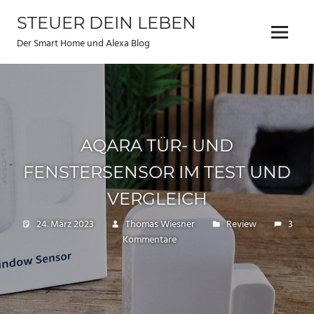
Zum
STEUER DEIN LEBEN
Inhalt
Menu
springen
Der Smart Home und Alexa Blog
AQARA TÜR- UND
FENSTERSENSOR IM TEST UND
VERGLEICH
24. März 2023
Thomas Wiesner
Review
3
Kommentare