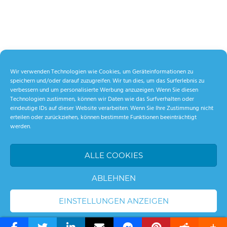
Wir verwenden Technologien wie Cookies, um Geräteinformationen zu
speichern und/oder darauf zuzugreifen. Wir tun dies, um das Surferlebnis zu
verbessern und um personalisierte Werbung anzuzeigen. Wenn Sie diesen
Technologien zustimmen, können wir Daten wie das Surfverhalten oder
eindeutige IDs auf dieser Website verarbeiten. Wenn Sie Ihre Zustimmung nicht
erteilen oder zurückziehen, können bestimmte Funktionen beeinträchtigt
werden.
ALLE COOKIES
ABLEHNEN
EINSTELLUNGEN ANZEIGEN
WordPress Theme: Palm Beach by ThemeZee.
Cookie-Richtlinie
Datenschutzerklärung