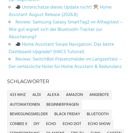
Ear-Kopfhörern
Unterschätze dieses Update nicht!
Home
Assistant August Release (2026.8)
Review: Samsung Galaxy SmartTag2 im Alltagstest –
Wie gut eignet sich der Bluetooth-Tracker zur
Absicherung?
Home Assistant Swipe Navigation: Das beste
Dashboard-Upgrade? (HACS Tutorial)
Review: SwitchBot Präsenzmelder im Langzeittest –
Der verlässliche Hüter für Home Assistant & Redundanz
SCHLAGWÖRTER
433 MHZ
ALDI
ALEXA
AMAZON
ANGEBOTE
AUTOMATIONEN
BEGINNERFRAGEN
BEWEGUNGSMELDER
BLACK FRIDAY
BLUETOOTH
CONBEE II
DIY
ECHO
ECHO DOT
ECHO SHOW