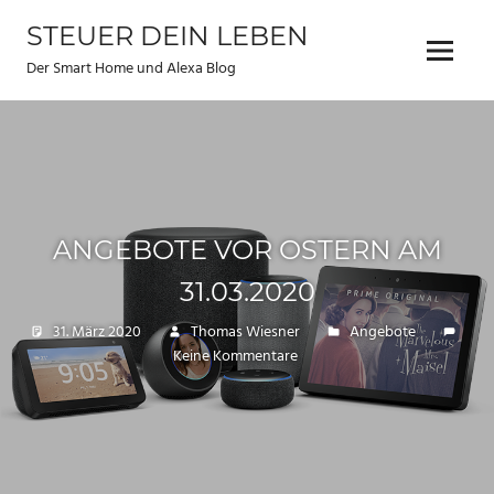
Zum
STEUER DEIN LEBEN
Inhalt
Menu
springen
Der Smart Home und Alexa Blog
ANGEBOTE VOR OSTERN AM
31.03.2020
31. März 2020
Thomas Wiesner
Angebote
Keine Kommentare