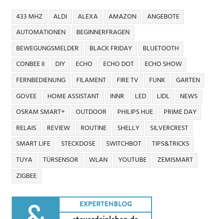
433 MHZ
ALDI
ALEXA
AMAZON
ANGEBOTE
AUTOMATIONEN
BEGINNERFRAGEN
BEWEGUNGSMELDER
BLACK FRIDAY
BLUETOOTH
CONBEE II
DIY
ECHO
ECHO DOT
ECHO SHOW
FERNBEDIENUNG
FILAMENT
FIRE TV
FUNK
GARTEN
GOVEE
HOME ASSISTANT
INNR
LED
LIDL
NEWS
OSRAM SMART+
OUTDOOR
PHILIPS HUE
PRIME DAY
RELAIS
REVIEW
ROUTINE
SHELLY
SILVERCREST
SMART LIFE
STECKDOSE
SWITCHBOT
TIPS&TRICKS
TUYA
TÜRSENSOR
WLAN
YOUTUBE
ZEMISMART
ZIGBEE