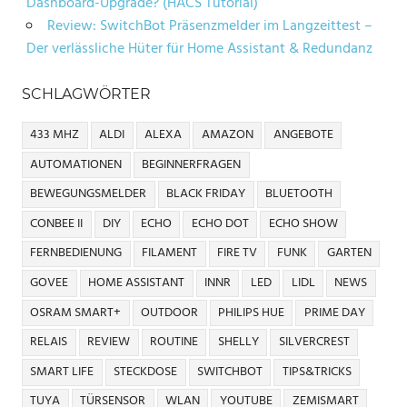
Dashboard-Upgrade? (HACS Tutorial)
Review: SwitchBot Präsenzmelder im Langzeittest –
Der verlässliche Hüter für Home Assistant & Redundanz
SCHLAGWÖRTER
433 MHZ
ALDI
ALEXA
AMAZON
ANGEBOTE
AUTOMATIONEN
BEGINNERFRAGEN
BEWEGUNGSMELDER
BLACK FRIDAY
BLUETOOTH
CONBEE II
DIY
ECHO
ECHO DOT
ECHO SHOW
FERNBEDIENUNG
FILAMENT
FIRE TV
FUNK
GARTEN
GOVEE
HOME ASSISTANT
INNR
LED
LIDL
NEWS
OSRAM SMART+
OUTDOOR
PHILIPS HUE
PRIME DAY
RELAIS
REVIEW
ROUTINE
SHELLY
SILVERCREST
SMART LIFE
STECKDOSE
SWITCHBOT
TIPS&TRICKS
TUYA
TÜRSENSOR
WLAN
YOUTUBE
ZEMISMART